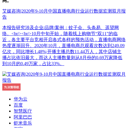
网。
艾媒咨询|2020年9-10月中国直播电商行业运行数据监测双月报
告
本报告研究涉及企业/品牌/案例：蚊子会、头条易、遥望网
络。<br/><br/>10月中旬开始，随着线上购物节“双11”的临
近，各主要平台竞相开启各式各样的预热活动，直播电商网络
热度逐渐回升。2020年10月，直播电商总观看次数达到249.09
亿次，同比增长1.48%;开播主播总数11.44万人，其中店铺主
播占比依旧最大，而达人主播数量则从8月份的0.69万家降低
到10月的0.49万家，占比33%。
华为云
百度
智慧医疗
阿里巴巴
虾米音乐