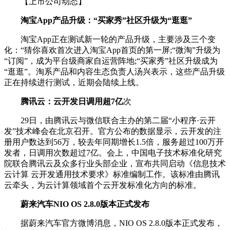
【上市公司动态】
淘宝App产品升级：“买家秀”社区升级为“逛逛”
淘宝App正在测试新一轮的产品升级，主要涉及三个变
化：“猜你喜欢首次进入淘宝App首页的第一屏;“微淘”升级为
“订阅”，成为平台级商家自运营阵地;“买家秀”社区升级成为
“逛逛”。淘系产品和内容生态负责人汤兴表示，这些产品升级
正在持续进行测试，近期会陆续上线。
腾讯云：云开发日调用超7亿
次
29日，由腾讯云与微信联合主办的第二届“小程序·云开
发”技术峰会在北京召开。官方公布的数据显示，云开发的注
册用户数达到56万，较去年同期增长1.5倍，服务超过100万开
发者，日调用次数超过7亿。会上，中国电子技术标准化研究
院联合腾讯云及众多行业头部企业，宣布共同启动《信息技术
云计算 云开发通用技术要求》标准编制工作。该标准由腾讯
云牵头，为云计算领域首个云开发标准化方向的标准。
蔚来汽车NIO OS 2.8.0版本正式发布
据蔚来汽车官方微博消息，NIO OS 2.8.0版本正式发布，