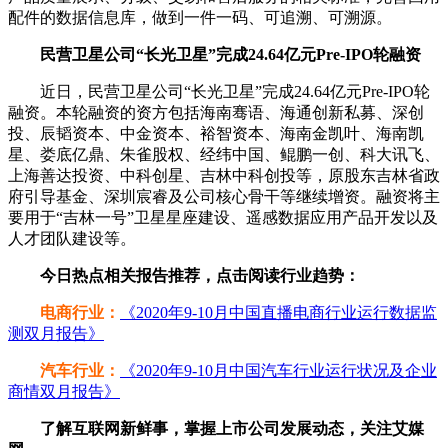
配件的数据信息库，做到一件一码、可追溯、可溯源。
民营卫星公司“长光卫星”完成24.64亿元Pre-IPO轮融资
近日，民营卫星公司“长光卫星”完成24.64亿元Pre-IPO轮
融资。本轮融资的资方包括海南骞语、海通创新私募、深创
投、辰韬资本、中金资本、裕智资本、海南金凯叶、海南凯
星、娄底亿鼎、朱雀股权、经纬中国、鲲鹏一创、科大讯飞、
上海善达投资、中科创星、吉林中科创投等，原股东吉林省政
府引导基金、深圳宸睿及公司核心骨干等继续增资。融资将主
要用于“吉林一号”卫星星座建设、遥感数据应用产品开发以及
人才团队建设等。
今日热点相关报告推荐，点击阅读行业趋势：
电商行业：
《2020年9-10月中国直播电商行业运行数据监
测双月报告》
汽车行业：
《2020年9-10月中国汽车行业运行状况及企业
商情双月报告》
了解互联网新鲜事，掌握上市公司发展动态，关注艾媒