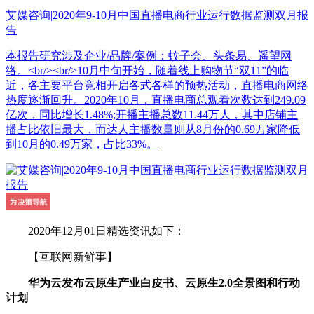
艾媒咨询|2020年9-10月中国直播电商行业运行数据监测双月报
告
本报告研究涉及企业/品牌/案例：蚊子会、头条易、遥望网
络。<br/><br/>10月中旬开始，随着线上购物节“双11”的临
近，各主要平台竞相开启各式各样的预热活动，直播电商网络
热度逐渐回升。2020年10月，直播电商总观看次数达到249.09
亿次，同比增长1.48%;开播主播总数11.44万人，其中店铺主
播占比依旧最大，而达人主播数量则从8月份的0.69万家降低
到10月的0.49万家，占比33%。
2020年12月01日精选资讯如下：
【互联网新鲜事】
华为云发布云原生产业白皮书、云原生2.0全景图和行动
计划