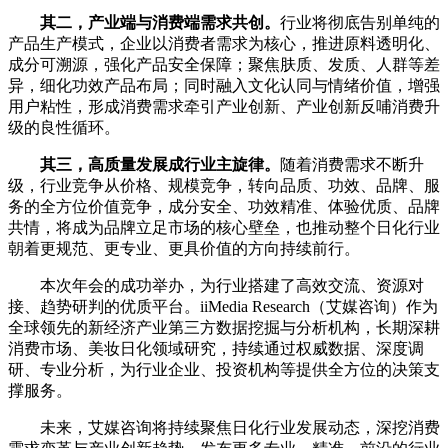
其二，产业端与消费端需求共创。
行业将彻底告别单纯的
产品生产模式，企业以消费者需求为核心，推进原料透明化、
成分可溯源，强化产品安全保障；聚焦肤质、发质、人群等差
异，细化功效产品布局；同时融入文化认同与情绪价值，增强
用户粘性，形成消费需求牵引产业创新、产业创新反哺消费升
级的良性循环。
其三，高质量发展成行业主旋律。
随着消费需求不断升
级，行业竞争从价格、规模竞争，转向品质、功效、品牌、服
务的全方位价值竞争，成分安全、功效精准、体验优质、品牌
共情，将成为品牌立足市场的核心壁垒，也推动整个日化行业
朝着更规范、更专业、更具价值的方向持续前行。
本次年会的成功举办，为行业搭建了高效交流、资源对
接、趋势研判的优质平台。iiMedia Research（艾媒咨询）作为
全球领先的新经济产业第三方数据挖掘与分析机构，长期深耕
消费市场、美妆日化领域研究，持续通过权威数据、深度调
研、专业分析，为行业企业、投资机构等提供全方位的决策支
撑服务。
未来，艾媒咨询将持续聚焦日化行业发展动态，深挖消费