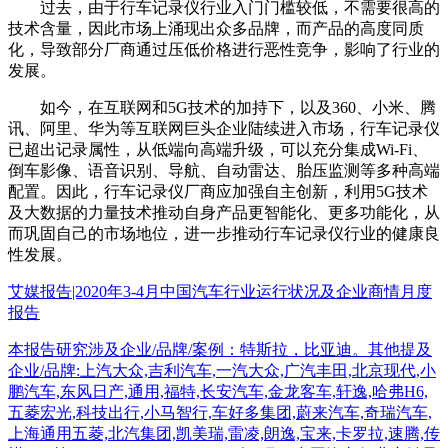
过去，由于行车记录仪行业入门门槛较低，不需要很高的
技术含量，因此市场上涌现出众多品牌，而产品的高度同质
化，导致部分厂商通过压低价格进行恶性竞争，影响了行业的
发展。
如今，在互联网和5G技术的加持下，以及360、小米、腾
讯、阿里、华为等互联网巨头企业陆续进入市场，行车记录仪
已超出记录属性，从低端向高端升级，可以充分集成Wi-Fi、
倒车影像、语音识别、导航、自动雷达、胎压监测等多种高端
配置。因此，行车记录仪厂商应加强自主创新，利用5G技术
及大数据的力量技术推动自身产品更智能化、更多功能化，从
而巩固自己的市场地位，进一步推动行车记录仪行业的健康良
性发展。
艾媒报告|2020年3-4月中国汽车行业运行状况及企业商情月度
报告
本报告研究涉及企业/品牌/案例：特斯拉，比亚迪。其他提及
企业/品牌:上汽大众,吉利汽车,一汽大众,广汽丰田,北京现代,小
鹏汽车,东风日产,通用,福特,长安汽车,金龙客车,轩逸,哈弗H6,
五菱宏光,科技出行,小马智行,车好多集团,蔚来汽车,奇瑞汽车,
上海通用五菱,北汽集团,凯美瑞,雷凌,朗逸,宝来,卡罗拉,速腾,传