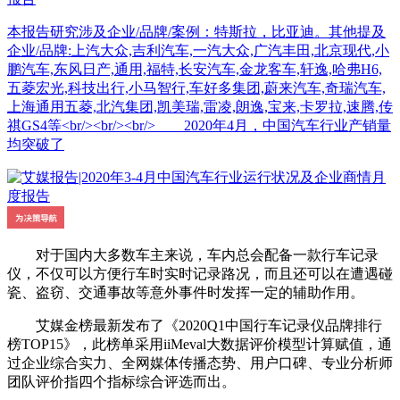
本报告研究涉及企业/品牌/案例：特斯拉，比亚迪。其他提及
企业/品牌:上汽大众,吉利汽车,一汽大众,广汽丰田,北京现代,小
鹏汽车,东风日产,通用,福特,长安汽车,金龙客车,轩逸,哈弗H6,
五菱宏光,科技出行,小马智行,车好多集团,蔚来汽车,奇瑞汽车,
上海通用五菱,北汽集团,凯美瑞,雷凌,朗逸,宝来,卡罗拉,速腾,传
祺GS4等<br/><br/><br/> 2020年4月，中国汽车行业产销量
均突破了
对于国内大多数车主来说，车内总会配备一款行车记录
仪，不仅可以方便行车时实时记录路况，而且还可以在遭遇碰
瓷、盗窃、交通事故等意外事件时发挥一定的辅助作用。
艾媒金榜最新发布了《2020Q1中国行车记录仪品牌排行
榜TOP15》，此榜单采用iiMeval大数据评价模型计算赋值，通
过企业综合实力、全网媒体传播态势、用户口碑、专业分析师
团队评价指四个指标综合评选而出。