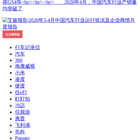
祺GS4等<br/><br/><br/> 2020年4月，中国汽车行业产销量
均突破了
行车记录仪
汽车
360
海康威视
小米
凌度
捷渡
任e行
盯盯拍
70迈
任我游
惠普
飞利浦
先科
Papago