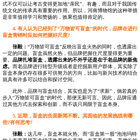
式不仅可以让考古变得更加地“亲民”、有趣，而且对于我国传
统文化的传承具有重要的作用。所以，河南博物馆的这种举措
是非常值得学习和赞扬的，效果也值得肯定的。
4. 有人认为已经到了“万物皆可盲盒”的时代，品牌在进行
盲盒营销时应如何把握好尺度?
张毅：
“万物皆可盲盒”反映出盲盒火热的同时，也透露出
一定的问题。盲盒虽然火热，但品牌把握住尺度显得更为重
要。
品牌扎堆盲盒，透露出来的不外乎还是在于老品牌的新焦
虑。
而老品牌进行转型升级或者是挖掘新用户群体，其实除了
盲盒本身仍存在很多可供努力的方向，比如与新兴技术的结合
就具有许多可以结合和探讨空间。
此外，品牌与盲盒结合，其实也是为了“求新”，倘若真的
步入“万物皆可盲盒”的时代，那便无新可言。因此，品牌应通
过其他方式去探索和创新，而不该只局限于盲盒本身。
5. 近期，盲盒的负面新闻不断。其面临的发展挑战有哪
些?有何思考?
张毅：
这几年，盲盒本就火热。而“盲盒第一股”泡泡玛特