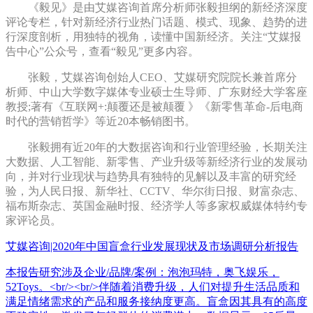
《毅见》是由艾媒咨询首席分析师张毅担纲的新经济深度
评论专栏，针对新经济行业热门话题、模式、现象、趋势的进
行深度剖析，用独特的视角，读懂中国新经济。关注“艾媒报
告中心”公众号，查看“毅见”更多内容。
张毅，艾媒咨询创始人CEO、艾媒研究院院长兼首席分
析师、中山大学数字媒体专业硕士生导师、广东财经大学客座
教授;著有《互联网+:颠覆还是被颠覆 》《新零售革命-后电商
时代的营销哲学》等近20本畅销图书。
张毅拥有近20年的大数据咨询和行业管理经验，长期关注
大数据、人工智能、新零售、产业升级等新经济行业的发展动
向，并对行业现状与趋势具有独特的见解以及丰富的研究经
验，为人民日报、新华社、CCTV、华尔街日报、财富杂志、
福布斯杂志、英国金融时报、经济学人等多家权威媒体特约专
家评论员。
艾媒咨询|2020年中国盲盒行业发展现状及市场调研分析报告
本报告研究涉及企业/品牌/案例：泡泡玛特，奥飞娱乐，
52Toys。<br/><br/>伴随着消费升级，人们对提升生活品质和
满足情绪需求的产品和服务接纳度更高。盲盒因其具有的高度