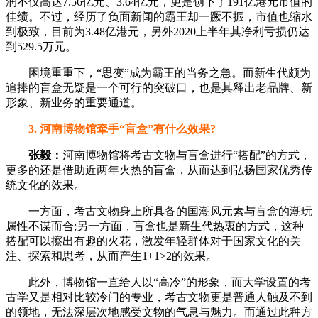
润不仅高达7.56亿元、3.64亿元，更是创下了191亿港元市值的
佳绩。不过，经历了负面新闻的霸王却一蹶不振，市值也缩水
到极致，目前为3.48亿港元，另外2020上半年其净利亏损仍达
到529.5万元。
困境重重下，“思变”成为霸王的当务之急。而新生代颇为
追捧的盲盒无疑是一个可行的突破口，也是其释出老品牌、新
形象、新业务的重要通道。
3. 河南博物馆牵手“盲盒”有什么效果?
张毅：
河南博物馆将考古文物与盲盒进行“搭配”的方式，
更多的还是借助近两年火热的盲盒，从而达到弘扬国家优秀传
统文化的效果。
一方面，考古文物身上所具备的国潮风元素与盲盒的潮玩
属性不谋而合;另一方面，盲盒也是新生代热衷的方式，这种
搭配可以擦出有趣的火花，激发年轻群体对于国家文化的关
注、探索和思考，从而产生1+1>2的效果。
此外，博物馆一直给人以“高冷”的形象，而大学设置的考
古学又是相对比较冷门的专业，考古文物更是普通人触及不到
的领地，无法深层次地感受文物的气息与魅力。而通过此种方