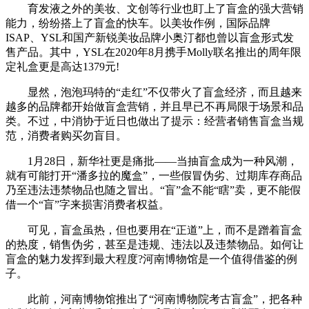
育发液之外的美妆、文创等行业也盯上了盲盒的强大营销
能力，纷纷搭上了盲盒的快车。以美妆作例，国际品牌
ISAP、YSL和国产新锐美妆品牌小奥汀都也曾以盲盒形式发
售产品。其中，YSL在2020年8月携手Molly联名推出的周年限
定礼盒更是高达1379元!
显然，泡泡玛特的“走红”不仅带火了盲盒经济，而且越来
越多的品牌都开始做盲盒营销，并且早已不再局限于场景和品
类。不过，中消协于近日也做出了提示：经营者销售盲盒当规
范，消费者购买勿盲目。
1月28日，新华社更是痛批——当抽盲盒成为一种风潮，
就有可能打开“潘多拉的魔盒”，一些假冒伪劣、过期库存商品
乃至违法违禁物品也随之冒出。“盲”盒不能“瞎”卖，更不能假
借一个“盲”字来损害消费者权益。
可见，盲盒虽热，但也要用在“正道”上，而不是蹭着盲盒
的热度，销售伪劣，甚至是违规、违法以及违禁物品。如何让
盲盒的魅力发挥到最大程度?河南博物馆是一个值得借鉴的例
子。
此前，河南博物馆推出了“河南博物院考古盲盒”，把各种