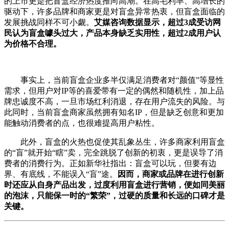
的上市更是把盲盒经济热度推向高潮。在高毛利率、高增长的
驱动下，许多品牌和商家更是对盲盒异常热衷，但盲盒面临的
发展挑战同样不可小觑。
艾媒咨询数据显示，超过3成受访网
民认为盲盒噱头过大，产品本身缺乏实用性，超过2成用户认
为价格不合理。
事实上，当前盲盒企业多半仅满足消费者对“颜值”等显性
需求，但用户对IP等的喜爱带有一定的偶然和随机性，加上品
牌忠诚度不高，一旦市场红利消退，存在用户流失的风险。与
此同时，当前盲盒商家虽然拥有知名IP，但是缺乏创意和更加
能触动消费者的点，也很难提高用户粘性。
此外，盲盒的火热也促使其乱象丛生，许多商家利用盲盒
的“盲”就开始“瞎”卖，完全跳脱了创新的初衷，更是误导了消
费者的消费行为。正如新华社指出：盲盒可以玩，但要有边
界、有底线，不能误入“盲”途。
因而，商家或品牌在进行创新
时还应从自身产品出发，过度利用盲盒进行营销，便如同美丽
的泡沫，只能保一时的“繁荣”，过硬的质量和长远的口碑才是
关键。