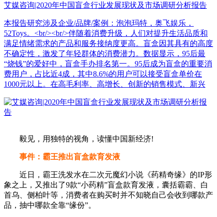
艾媒咨询|2020年中国盲盒行业发展现状及市场调研分析报告
本报告研究涉及企业/品牌/案例：泡泡玛特，奥飞娱乐，
52Toys。<br/><br/>伴随着消费升级，人们对提升生活品质和
满足情绪需求的产品和服务接纳度更高。盲盒因其具有的高度
不确定性，激发了年轻群体的消费潜力。数据显示，95后最
“烧钱”的爱好中，盲盒手办排名第一。95后成为盲盒的重要消
费用户，占比近4成，其中8.6%的用户可以接受盲盒单价在
1000元以上。在高毛利率、高增长、创新的销售模式、新兴
毅见，用独特的视角，读懂中国新经济!
事件：霸王推出盲盒款育发液
近日，霸王洗发水在二次元魔幻小说《药精奇缘》的IP形
象之上，又推出了9款“小药精”盲盒款育发液，囊括霸霸、白
首乌、侧柏叶等，消费者在购买时并不知晓自己会收到哪款产
品，抽中哪款全靠“缘份”。