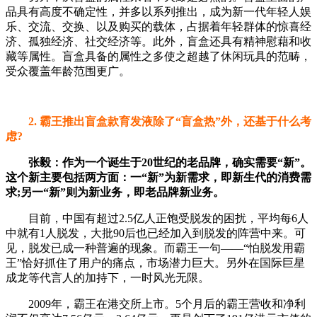
品具有高度不确定性，并多以系列推出，成为新一代年轻人娱
乐、交流、交换、以及购买的载体，占据着年轻群体的惊喜经
济、孤独经济、社交经济等。此外，盲盒还具有精神慰藉和收
藏等属性。盲盒具备的属性之多使之超越了休闲玩具的范畴，
受众覆盖年龄范围更广。
2. 霸王推出盲盒款育发液除了“盲盒热”外，还基于什么考
虑?
张毅：
作为一个诞生于20世纪的老品牌，确实需要“新”。
这个新主要包括两方面：一“新”为新需求，即新生代的消费需
求;另一“新”则为新业务，即老品牌新业务。
目前，中国有超过2.5亿人正饱受脱发的困扰，平均每6人
中就有1人脱发，大批90后也已经加入到脱发的阵营中来。可
见，脱发已成一种普遍的现象。而霸王一句——“怕脱发用霸
王”恰好抓住了用户的痛点，市场潜力巨大。另外在国际巨星
成龙等代言人的加持下，一时风光无限。
2009年，霸王在港交所上市。5个月后的霸王营收和净利