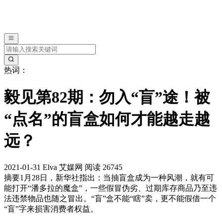
热词：
毅见第82期：勿入“盲”途！被
“点名”的盲盒如何才能越走越
远？
2021-01-31
Elva
艾媒网
阅读 26745
摘要
1月28日，新华社指出：当抽盲盒成为一种风潮，就有可
能打开“潘多拉的魔盒”，一些假冒伪劣、过期库存商品乃至违
法违禁物品也随之冒出。“盲”盒不能“瞎”卖，更不能假借一个
“盲”字来损害消费者权益。