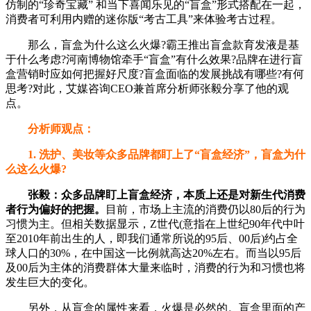
仿制的“珍奇宝藏” 和当下喜闻乐见的“盲盒”形式搭配在一起，
消费者可利用内赠的迷你版“考古工具”来体验考古过程。
那么，盲盒为什么这么火爆?霸王推出盲盒款育发液是基
于什么考虑?河南博物馆牵手“盲盒”有什么效果?品牌在进行盲
盒营销时应如何把握好尺度?盲盒面临的发展挑战有哪些?有何
思考?对此，艾媒咨询CEO兼首席分析师张毅分享了他的观
点。
分析师观点：
1. 洗护、美妆等众多品牌都盯上了“盲盒经济”，盲盒为什
么这么火爆?
张毅：
众多品牌盯上盲盒经济，本质上还是对新生代消费
者行为偏好的把握。
目前，市场上主流的消费仍以80后的行为
习惯为主。但相关数据显示，Z世代(意指在上世纪90年代中叶
至2010年前出生的人，即我们通常所说的95后、00后)约占全
球人口的30%，在中国这一比例就高达20%左右。而当以95后
及00后为主体的消费群体大量来临时，消费的行为和习惯也将
发生巨大的变化。
另外，从盲盒的属性来看，火爆是必然的。盲盒里面的产