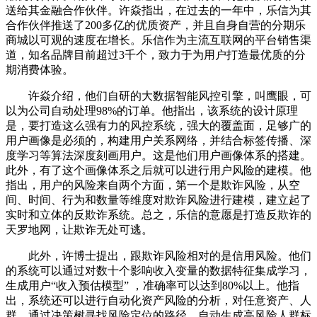
送给其金融合作伙伴。许焱指出，在过去的一年中，乐信为其
合作伙伴推送了200多亿的优质资产，并且自身自营的分期乐
商城以可观的速度在增长。乐信作为主流互联网的平台销售渠
道，知名品牌目前超过3千个，致力于为用户打造最优质的分
期消费体验。
许焱介绍，他们自研的大数据智能风控引擎，叫鹰眼，可
以为公司自动处理98%的订单。他指出，该系统的设计原理
是，要打造这么强有力的风控系统，强大的覆盖面，足够广的
用户画像是必须的，构建用户关系网络，并结合标签传播、深
度学习等算法深度刻画用户。这是他们用户画像体系的搭建。
此外，有了这个画像体系之后就可以进行用户风险的建模。他
指出，用户的风险来自两个方面，第一个是欺诈风险，从空
间、时间、行为和数量等维度对欺诈风险进行建模，建立起了
实时和立体的反欺诈系统。总之，乐信的意愿是打造反欺诈的
天罗地网，让欺诈无处可逃。
此外，许博士提出，跟欺诈风险相对的是信用风险。他们
的系统可以通过对数十个影响收入变量的数据特征集成学习，
生成用户“收入预估模型” ，准确率可以达到80%以上。他指
出，系统还可以进行自动化资产风险的分析，对任意资产、人
群，通过决策树寻找风险定位的路径，自动生成高风险人群标