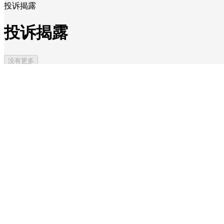
投诉揭露
投诉揭露
没有更多
本周热点
1
艾媒咨询 | 2026年中国AI办公智能体产业发展白皮书
2
艾媒咨询 | 2026年中国中成药出海白皮书
3
艾媒咨询 | 2026年中国连锁产业战略陪跑服务研究报告
4