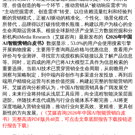
理、价值创造的每一个环节，推动营销从“被动响应需求”向
“主动挖掘需求、创造需求”转变。以往依赖流量红利和经验判
断的营销模式，正被AI驱动的精准化、个性化、场景化模式
所替代，品牌得以打破传统增长瓶颈，构建以用户为核心的全
生命周期运营体系。根据全球新经济产业第三方数据挖掘和分
析机构iiMedia Research（艾媒咨询）最新发布的
《2026年中国
AI智能营销白皮书》
数据显示，53.0%的用户会使用搜索引擎
开展购物搜索，主要用于查询商品价格与优惠信息、查看用户
评价与专业测评、寻找官方或授权购买链接以及了解产品信息
等。同时，近四成的用户已将AI大模型工具作为信息检索的
重要选择。当前AI技术已贯穿营销全生命周期，从前瞻用户
洞察与策略制定，到中端内容创作与多渠道分发投放，再到后
端用户精细化运营与长效价值挖掘，构建起完整的智能营销闭
环。艾媒咨询分析师认为，中国AI智能营销具备广阔发展空
间，未来行业将持续从浅层工具应用，向全流程智能决策层面
进阶。伴随技术迭代成熟与行业合规体系不断完善，AI将更
深度地融入营销全链路，推动行业向更高效、更精准、更具创
新性的方向发展。
(《艾媒咨询|2026年中国AI智能营销白皮
书》完整高清PDF版共48页，可点击文章底部报告下载按钮进
行报告下载）