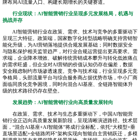
牌布局AI流量入口、构建长期增长的关键赛道。
行业现状：AI智能营销行业呈现多元发展格局，机遇与
挑战并存
AI智能营销行业在政策、需求、技术与竞争的多重驱动下
呈现三大特征。政策端，国家数字化转型战略明确支持营销智
能化升级，为AI营销落地提供合规发展基础；同时数据安全
与隐私保护相关监管趋严，对行业合规运营提出更高要求。需
求端，企业降本增效、破解传统营销成本攀升与转化低效痛点
的需求旺盛，但企业对AI营销的价值认知仍存在偏差，数据
安全顾虑制约市场渗透速度。竞争与技术端，行业呈现多元竞
争格局，头部流量平台与综合服务商占据优势市场，中小厂商
面临同质化竞争困境，同时向混合AI基座、全链路智能体升
级的技术路径仍存在壁垒。
发展趋势：AI智能营销行业向高质量发展转向
在政策、需求、技术与生态多重驱动下，中国AI智能营
销行业正迈向高质量发展新阶段，呈现清晰演进路径。技术层
面，“混合AI基座+AI智能体”将成行业标配，依托“大模型+垂
直场景适配+全链路闭环”架构实现向智能自主营销跃迁，多模