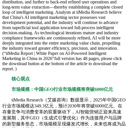
distribution, and further to back-end refined user operations and
long-term value extraction—thereby establishing a complete closed
loop of intelligent marketing. Analysts at iiMedia Research believe
that China's AI intelligent marketing sector possesses vast
development potential, and the industry will continue to advance
from superficial tool application toward full-process intelligent
decision-making. As technological iterations mature and industry
compliance frameworks are continuously refined, AI will be more
deeply integrated into the entire marketing value chain, propelling
the industry toward greater efficiency, precision, and innovation.
(“iiMedia Report | White Paper on AI-Powered Intelligent
Marketing in China in 2026”full version has 48 pages, please click
the download button at the bottom of the article to download the
report. )
核心观点
市场规模：中国GEO行业市场规模将突破6000亿元
iiMedia Research（艾媒咨询）数据显示，2025年中国GEO
行业市场规模达349.3亿元，预计2030年将突破6000亿元。在
存量竞争与消费变革的双重驱动下，AI智能营销正迎来高速
发展期，其中GEO（生成式引擎优化）作为连接用户与品牌
的新型服务形态，市场规模呈现爆发式增长，未来也将成为品