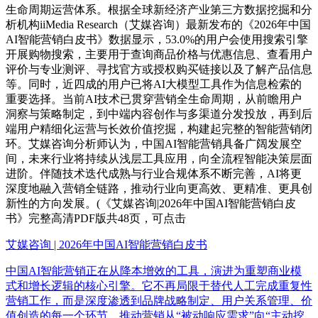
生命周期运营体系。根据全球新经济产业第三方数据挖掘和分
析机构iiMedia Research（艾媒咨询）最新发布的《2026年中国
AI智能营销白皮书》数据显示，53.0%的用户会使用搜索引擎
开展购物搜索，主要用于查询商品价格与优惠信息、查看用户
评价与专业测评、寻找官方或授权购买链接以及了解产品信息
等。同时，近四成的用户已将AI大模型工具作为信息检索的
重要选择。当前AI技术已贯穿营销全生命周期，从前瞻用户
洞察与策略制定，到中端内容创作与多渠道分发投放，再到后
端用户精细化运营与长效价值挖掘，构建起完整的智能营销闭
环。艾媒咨询分析师认为，中国AI智能营销具备广阔发展空
间，未来行业将持续从浅层工具应用，向全流程智能决策层面
进阶。伴随技术迭代成熟与行业合规体系不断完善，AI将更
深度地融入营销全链路，推动行业向更高效、更精准、更具创
新性的方向发展。(《艾媒咨询|2026年中国AI智能营销白皮
书》完整高清PDF版共48页，可点击
艾媒咨询 | 2026年中国AI智能营销白皮书
中国AI智能营销正在从降本增效的工具，演进为重塑商业模
式和增长逻辑的核心引擎。它不再局限于替代人工完成重复性
营销工作，而是深度渗透到品牌战略制定、用户关系管理、价
值创造的每一个环节，推动营销从“被动响应需求”向“主动挖