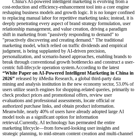
China's AI-powered intelligent marketing is evolving from a
cost-reduction and efficiency-enhancement tool into a core engine
reshaping business models and growth logic. It is no longer confined
to replacing manual labor for repetitive marketing tasks; instead, it is
deeply penetrating every aspect of brand strategy formulation, user
relationship management, and value creation, driving a paradigm
shift in marketing from "passively responding to demand" to
"proactively discovering and creating demand." The traditional
marketing model, which relied on traffic dividends and empirical
judgment, is being supplanted by AI-driven precision,
personalization, and scenario-based approaches, enabling brands to
break through conventional growth bottlenecks and construct a user-
centric full-lifecycle operation system.According to the latest
“White Paper on AI-Powered Intelligent Marketing in China in
2026”
released by iiMedia Research, a global third-party data
mining and analysis institution in the new economy sector, 53.0% of
users utilize search engines for shopping-related queries, primarily to
check product prices and promotional offers, review user
evaluations and professional assessments, locate official or
authorized purchase links, and obtain product information.
Meanwhile, nearly 40% of users have already adopted large AI
model tools as a significant option for information
retrieval.Currently, AI technology has permeated the entire
marketing lifecycle—from forward-looking user insights and
strategic planning, to mid-stream content creation and multi-channel