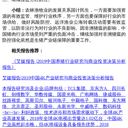
小结：
农林渔牧业的发展关系国计民生，一方面要加强资
源的有效监管、维护行业秩序，另一方面也要保障好行业的市
场供给、做好风险防控。远洋渔业公海转载活动需要有效监
管，以防非法行为对行业的不良影响。因非洲猪瘟的影响，中
国猪肉行业市场受到严重的负面冲击，继续加强对非洲猪瘟的
防控强化依然是生猪产业链保障的重要工作。
相关报告推荐：
《艾媒报告 |2019中国养猪行业研究与商业投资决策分析
报告》
艾媒报告|2019中国4K产业研究与商业投资决策分析报告
本报告研究涉及企业/品牌包括：TCL集团、京东方A、四川长
虹、创维数字、华数传媒、国星光电、广电网络、捷成股份、
丝路视觉、高斯贝尔、银河电子、中颖电子、国科微、东方网
络、北京君正、圣邦股份、永新光学、中威电子、数码科技
<br><br> 利好政策、技术进步和市场需求驱动下，全球4K产
业高速发展，2018年全球4K电视出货量达1.02亿台，中国4K
产业虽然起步晚，但4K终端设备具备领先优势，2018