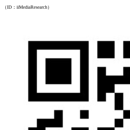
（ID：iiMediaResearch）