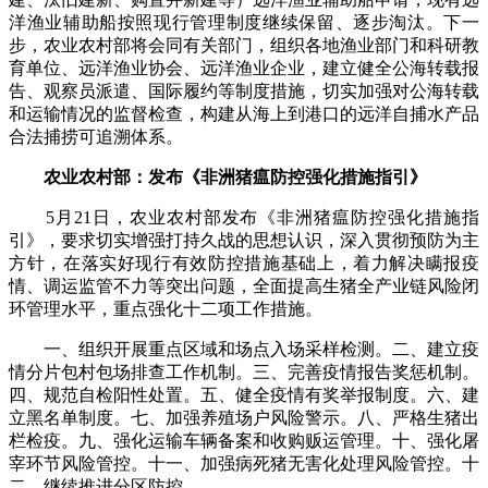
洋渔业辅助船按照现行管理制度继续保留、逐步淘汰。下一
步，农业农村部将会同有关部门，组织各地渔业部门和科研教
育单位、远洋渔业协会、远洋渔业企业，建立健全公海转载报
告、观察员派遣、国际履约等制度措施，切实加强对公海转载
和运输情况的监督检查，构建从海上到港口的远洋自捕水产品
合法捕捞可追溯体系。
农业农村部：发布《非洲猪瘟防控强化措施指引》
5月21日，农业农村部发布《非洲猪瘟防控强化措施指
引》，要求切实增强打持久战的思想认识，深入贯彻预防为主
方针，在落实好现行有效防控措施基础上，着力解决瞒报疫
情、调运监管不力等突出问题，全面提高生猪全产业链风险闭
环管理水平，重点强化十二项工作措施。
一、组织开展重点区域和场点入场采样检测。二、建立疫
情分片包村包场排查工作机制。三、完善疫情报告奖惩机制。
四、规范自检阳性处置。五、健全疫情有奖举报制度。六、建
立黑名单制度。七、加强养殖场户风险警示。八、严格生猪出
栏检疫。九、强化运输车辆备案和收购贩运管理。十、强化屠
宰环节风险管控。十一、加强病死猪无害化处理风险管控。十
二、继续推进分区防控。