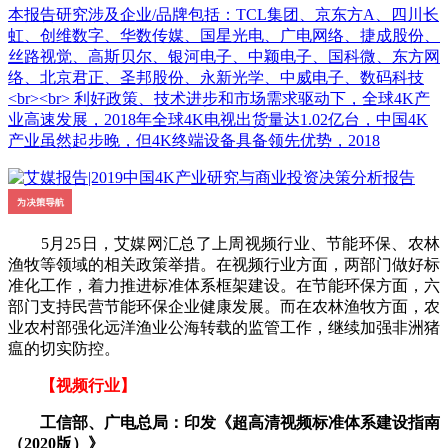
本报告研究涉及企业/品牌包括：TCL集团、京东方A、四川长
虹、创维数字、华数传媒、国星光电、广电网络、捷成股份、
丝路视觉、高斯贝尔、银河电子、中颖电子、国科微、东方网
络、北京君正、圣邦股份、永新光学、中威电子、数码科技
<br><br> 利好政策、技术进步和市场需求驱动下，全球4K产
业高速发展，2018年全球4K电视出货量达1.02亿台，中国4K
产业虽然起步晚，但4K终端设备具备领先优势，2018
5月25日，艾媒网汇总了上周视频行业、节能环保、农林
渔牧等领域的相关政策举措。在视频行业方面，两部门做好标
准化工作，着力推进标准体系框架建设。在节能环保方面，六
部门支持民营节能环保企业健康发展。而在农林渔牧方面，农
业农村部强化远洋渔业公海转载的监管工作，继续加强非洲猪
瘟的切实防控。
【视频行业】
工信部、广电总局：印发《超高清视频标准体系建设指南
（2020版）》