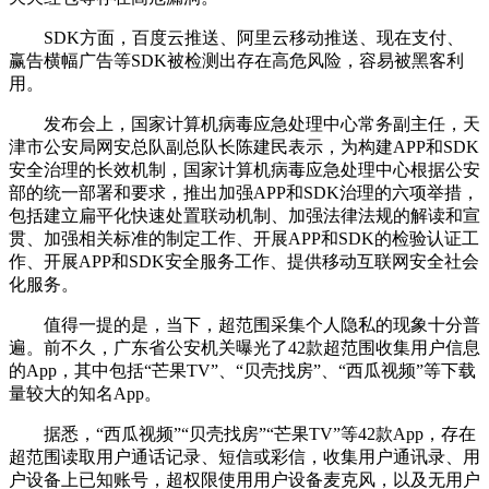
SDK方面，百度云推送、阿里云移动推送、现在支付、
赢告横幅广告等SDK被检测出存在高危风险，容易被黑客利
用。
发布会上，国家计算机病毒应急处理中心常务副主任，天
津市公安局网安总队副总队长陈建民表示，为构建APP和SDK
安全治理的长效机制，国家计算机病毒应急处理中心根据公安
部的统一部署和要求，推出加强APP和SDK治理的六项举措，
包括建立扁平化快速处置联动机制、加强法律法规的解读和宣
贯、加强相关标准的制定工作、开展APP和SDK的检验认证工
作、开展APP和SDK安全服务工作、提供移动互联网安全社会
化服务。
值得一提的是，当下，超范围采集个人隐私的现象十分普
遍。前不久，广东省公安机关曝光了42款超范围收集用户信息
的App，其中包括“芒果TV”、“贝壳找房”、“西瓜视频”等下载
量较大的知名App。
据悉，“西瓜视频”“贝壳找房”“芒果TV”等42款App，存在
超范围读取用户通话记录、短信或彩信，收集用户通讯录、用
户设备上已知账号，超权限使用用户设备麦克风，以及无用户