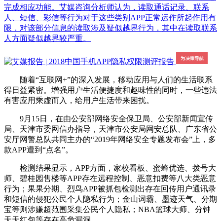
完成相应功能。艾媒咨询分析师认为，读取通话记录、联系
人、短信、彩信等行为对于这些类别APP正常运作所起作用有
限，对该部分信息的读取涉及疑似越界行为，其中在读取联系
人方面疑似越界较严重。
随着“互联网+”的深入发展，移动应用与人们的生活联系
得日益紧密。增强用户生活便捷度和趣味性的同时，一些违法
有害应用乘虚而入，给用户生活带来困扰。
9月15日，在由公安部网络安全保卫局、公安部新闻宣传
局、天津市委网信办指导，天津市公安局网安总队、广东省公
安厅网警总队共同主办的“2019年网络安全专题发布会”上，多
款APP遭到“点名”。
检测结果显示，APP方面，家校看板、蜜蜂优选、拨号大
师、碧桂园售楼等APP存在远程控制、恶意扣费等八大类恶意
行为；果果分期、烈鸟APP被抓包检测出存在回传用户通讯录
和短信的侵犯公民个人隐私行为；金山词霸、墨迹天气、分期
宝等则涉嫌超范围采集公民个人隐私；NBA篮球大师、分钟
天天红包等存在高危漏洞。