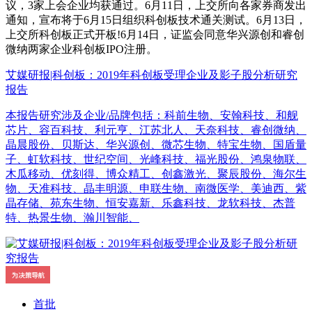
议，3家上会企业均获通过。6月11日，上交所向各家券商发出
通知，宣布将于6月15日组织科创板技术通关测试。6月13日，
上交所科创板正式开板!6月14日，证监会同意华兴源创和睿创
微纳两家企业科创板IPO注册。
艾媒研报|科创板：2019年科创板受理企业及影子股分析研究
报告
本报告研究涉及企业/品牌包括：科前生物、安翰科技、和舰
芯片、容百科技、利元亨、江苏北人、天奈科技、睿创微纳、
晶晨股份、贝斯达、华兴源创、微芯生物、特宝生物、国盾量
子、虹软科技、世纪空间、光峰科技、福光股份、鸿泉物联、
木瓜移动、优刻得、博众精工、创鑫激光、聚辰股份、海尔生
物、天准科技、晶丰明源、申联生物、南微医学、美迪西、紫
晶存储、苑东生物、恒安嘉新、乐鑫科技、龙软科技、杰普
特、热景生物、瀚川智能、
首批