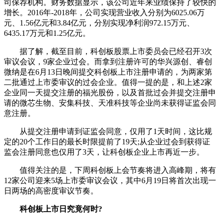
司保荐机构。财务数据显示，该公司近年来业绩保持了较快的
增长。2016年-2018年，公司实现营业收入分别为6025.06万
元、1.56亿元和3.84亿元，分别实现净利润972.15万元、
6435.17万元和1.25亿元。
据了解，截至目前，科创板股票上市委员会已经召开3次
审议会议，9家企业过会。而拿到注册许可的华兴源创、睿创
微纳是在6月13日晚间提交科创板上市注册申请的，为两家第
二批通过上市委审议的过会企业。值得一提的是，和上述2家
企业同一天提交注册的福光股份，以及首批过会并提交注册申
请的微芯生物、安集科技、天准科技等企业尚未获得证监会同
意注册。
从提交注册申请到证监会同意，仅用了1天时间，这比规
定的20个工作日的最长时限提前了19天;从企业过会到获得证
监会注册同意也仅用了3天，让科创板企业上市再近一步。
值得关注的是，下周科创板上会节奏将进入高峰期，将有
12家公司迎来5场上市委审议会议，其中6月19日将首次出现一
日两场的高密度审议节奏。
科创板上市日究竟何时?