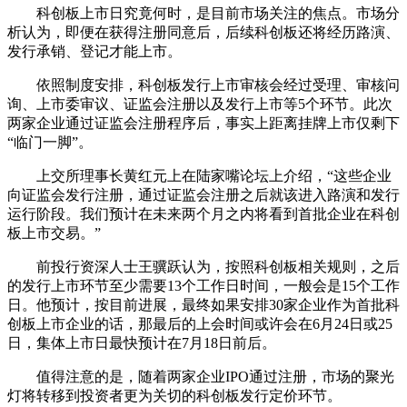
科创板上市日究竟何时，是目前市场关注的焦点。市场分
析认为，即便在获得注册同意后，后续科创板还将经历路演、
发行承销、登记才能上市。
依照制度安排，科创板发行上市审核会经过受理、审核问
询、上市委审议、证监会注册以及发行上市等5个环节。此次
两家企业通过证监会注册程序后，事实上距离挂牌上市仅剩下
“临门一脚”。
上交所理事长黄红元上在陆家嘴论坛上介绍，“这些企业
向证监会发行注册，通过证监会注册之后就该进入路演和发行
运行阶段。我们预计在未来两个月之内将看到首批企业在科创
板上市交易。”
前投行资深人士王骥跃认为，按照科创板相关规则，之后
的发行上市环节至少需要13个工作日时间，一般会是15个工作
日。他预计，按目前进展，最终如果安排30家企业作为首批科
创板上市企业的话，那最后的上会时间或许会在6月24日或25
日，集体上市日最快预计在7月18日前后。
值得注意的是，随着两家企业IPO通过注册，市场的聚光
灯将转移到投资者更为关切的科创板发行定价环节。