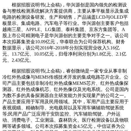
根据招股说明书(上会稿)，华兴源创是国内领先的检测设
备与整线检测系统解决方案提供商，主要从事平板显示及集成
电路的检测设备研发、生产和销售，产品涵盖LCD与OLED平
板显示、集成电路、汽车电子等行业。华兴源创主要客户包括
越南三星、APPLE、LG集团、泰科集团、京东方集团等。A
股上市公司精测电子是华兴源创的主要竞争对手之一。该公司
本次拟募集资金10.09亿元，华泰联合为公司保荐机构。财务
数据显示，该公司2016年-2018年分别实现营业收入5.16亿
元、13.7亿元、10.05亿元，归母净利润分别为1.8亿元、2.1亿
元、2.43亿元。
根据招股说明书(上会稿)，睿创微纳是一家专业从事非制
冷红外热成像与MEMS传感技术开发的集成电路芯片企业。公
司产品主要包括非制冷红外热成像MEMS芯片、红外热成像探
测器、红外热成像机芯、红外热像仪及光电系统。公司是国内
为数不多的具备探测器自主研发能力并实现量产的公司之一。
产品主要应用于军用及民用领域。其中，军用产品主要应用于
夜视观瞄、精确制导、光电载荷以及军用车辆辅助驾驶系统
等;民用产品广泛应用于安防监控、汽车辅助驾驶、户外运
动、消费电子、工业测温、森林防火、医疗检测设备以及物联
网等诸多领域。公司本次拟募集资金4.5亿元，中信证券为公