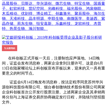
晶晨股份、贝斯达、华兴源创、微芯生物、特宝生物、国盾量
子、虹软科技、世纪空间、光峰科技、福光股份、鸿泉物联、
木瓜移动、优刻得、博众精工、创鑫激光、聚辰股份、海尔生
物、天准科技、晶丰明源、申联生物、南微医学、美迪西、紫
晶存储、苑东生物、恒安嘉新、乐鑫科技、龙软科技、杰普
特、热景生物、瀚川智能、
在科创板正式开板一天后，注册制也应声落地。14日晚
间，证监会发布消息称，两家企业拿到注册许可。这是自6月
13日在陆家嘴论坛上科创板宣布开板以来，迎来的又一具有重
要意义的时间节点。
证监会6月14日晚发布消息称，按法定程序同意苏州华兴
源创科技股份有限公司、烟台睿创微纳技术股份有限公司两家
企业科创板首次公开发行股票注册。上述两家企业及其承销商
将分别与上海证券交易所协商确定发行日程，并陆续刊登招股
文件。