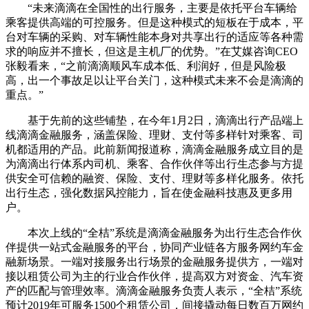
“未来滴滴在全国性的出行服务，主要是依托平台车辆给
乘客提供高端的可控服务。但是这种模式的短板在于成本，平
台对车辆的采购、对车辆性能本身对共享出行的适应等各种需
求的响应并不擅长，但这是主机厂的优势。”在艾媒咨询CEO
张毅看来，“之前滴滴顺风车成本低、利润好，但是风险极
高，出一个事故足以让平台关门，这种模式未来不会是滴滴的
重点。”
基于先前的这些铺垫，在今年1月2日，滴滴出行产品端上
线滴滴金融服务，涵盖保险、理财、支付等多样针对乘客、司
机都适用的产品。此前新闻报道称，滴滴金融服务成立目的是
为滴滴出行体系内司机、乘客、合作伙伴等出行生态参与方提
供安全可信赖的融资、保险、支付、理财等多样化服务。依托
出行生态，强化数据风控能力，旨在使金融科技惠及更多用
户。
本次上线的“全桔”系统是滴滴金融服务为出行生态合作伙
伴提供一站式金融服务的平台，协同产业链各方服务网约车金
融新场景。一端对接服务出行场景的金融服务提供方，一端对
接以租赁公司为主的行业合作伙伴，提高双方对资金、汽车资
产的匹配与管理效率。滴滴金融服务负责人表示，“全桔”系统
预计2019年可服务1500个租赁公司，间接撬动每日数百万网约