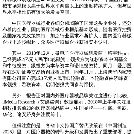
械市场规模以高于世界水平两倍以上的速度持续扩大，但与世
界水平相比仍有较大的发展空间。
中国医疗器械行业各细分领域除了国际龙头企业外，还分
布着内企业，国内医疗器械行业框架基本形成。随着医疗控费
及国家相关政策扶持，加之行业需求不断扩大，国内医疗器械
企业正逐步崛起，众多医疗器械企业获得资本认可。
其中，2018年12月，微电子医疗器械研发商「移宇科技」
已经完成2亿元人民币C轮融资，领投方为红杉资本中国基金
和中银投资，跟投方为本草资本和诺恺投资持。同月，爱朋医
疗在深圳证券交易所创业板上市。同年11月，上海澳华内窥镜
有限公司宣布完成3亿元人民币D轮融资。本轮融资由济峰资
本领投，君联资本、启明创投共同参与跟投。
另外，报告还对国内外医疗器械品牌关注度进行了比较。
iiMedia Research（艾媒咨询）数据显示，2018年上半年关注度
指数排名前20的医疗器械品牌中，中国品牌——仙鹤、鱼跃、
华佗、途安跻身关注度前十。
值得注意的是，各省市支持国产替代政策在《中国制造
2025》里，对医疗器械的转型升级和发展做出了重要部署，提