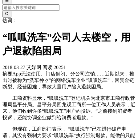
热词：
“呱呱洗车”公司人去楼空，用
户退款陷困局
2018-03-27
艾媒网
阅读 20251
摘要
App无法使用、门店倒闭、分公司注销……近期以来，推
出时被称为“洗车神器”的网络洗车企业“呱呱洗车”，因资金链
断裂、经营困难，导致大量用户陷入退款困局。
工商资料显示，“呱呱洗车”登记机关为北京市工商行政管
理局昌平分局。昌平分局回龙观工商所一位工作人员表示，近
来，他们收到许多“呱呱洗车”用户的投诉。“之前接到消费者
投诉，还能协调企业做到给消费者退款。”
但现在，工商部门表示， “呱呱洗车”已在进行破产申
请，其没有强制力要求“呱呱洗车”执行强制退款。能做的只能