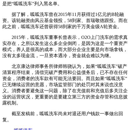
是把“呱呱洗车”列入黑名单。
据了解，呱呱洗车曾在2015年11月获得过1亿元的B轮融
资。该轮融资由风云基金领投，58到家、首瑞敬徳跟投。而在
此之前，呱呱洗车还曾获得58到家的千万美金级A轮资金。
2015年，呱呱洗车董事长曾表示，O2O上门洗车的需求真
实存在，之所以发生这么多企业倒闭，是因为这是一个重资产
模式，养人是很高的成本，而大部分企业主要是向市场拿钱，
没有太多现金流，一旦资本遇冷，资金就会难以为继。
北京康达律师事务所律师韩骁认为，如果“呱呱洗车”破产
清算程序结束，清偿完破产费用和公益债务后，已不存在任何
资金，消费者的洗车款有可能无法要回。而且如果“呱呱洗车”
已无继续运营的意愿，市场监管部门的处罚对其来说也没意
义。消费者要避免这一问题，除了在充值前和充值后多关注企
业的运营状况，更重要的是要建立第三方的资金存管和信息披
露机制。
截至发稿前，呱呱洗车尚未对退还用户钱款一事做出回
复。