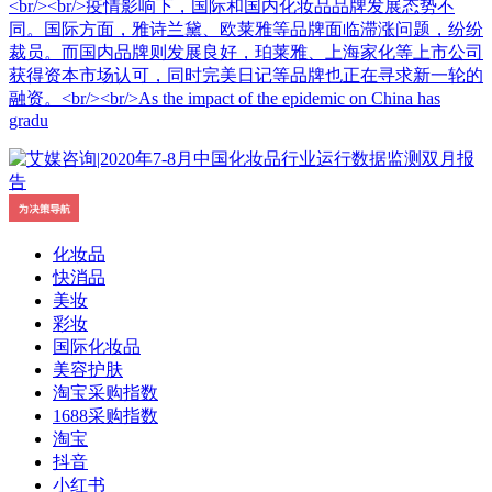
<br/><br/>疫情影响下，国际和国内化妆品品牌发展态势不
同。国际方面，雅诗兰黛、欧莱雅等品牌面临滞涨问题，纷纷
裁员。而国内品牌则发展良好，珀莱雅、上海家化等上市公司
获得资本市场认可，同时完美日记等品牌也正在寻求新一轮的
融资。<br/><br/>As the impact of the epidemic on China has
gradu
化妆品
快消品
美妆
彩妆
国际化妆品
美容护肤
淘宝采购指数
1688采购指数
淘宝
抖音
小红书