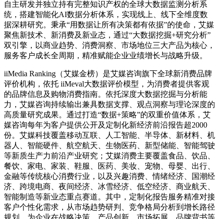
自主研发并独立持有完整知识产权的全球大数据监测分析系
统，搭建智能化AI数据分析体系，实现线上、线下全维度数
据深耕研究。秉承“用数据让所有决策都有依据”的使命，艾媒
聚焦新技术、新消费及新业态，通过“大数据挖掘+研究分析”
双引擎，以商业趋势、消费洞察、市场地位三大产品为核心，
服务客户成长全周期，精准赋能企业业绩增长与战略升级。
iiMedia Ranking（艾媒金榜）是艾媒咨询旗下全球新消费品牌
评价机构，依托 iiMeval大数据评价模型，为消费者提供客观
的品牌信息及购物消费指南。依托深度大数据挖掘与分析能
力，艾媒咨询持续输出兼具数据支撑、观点洞察与理论深度的
高质量研究成果。通过打造“数据+策略”的双重价值体系，艾
媒咨询每年为客户提供公开及定制化新经济前沿报告超2000
份。艾媒科技覆盖移动互联、人工智能、半导体、新材料、机
器人、智能硬件、航空航天、生物医药、新型储能、智能驾驶
等新质生产力前沿产业研究；艾媒消费主要覆盖食品、饮品、
餐饮、家电、家装、鞋服、医药、美妆、宠物、母婴、出行、
金融等传统核心消费行业，以及兴趣消费、情绪经济、国潮经
济、跨境电商、夜间经济、冰雪经济、低空经济、商业航天、
智能制造等新业态重点赛道。其中，定制化报告服务精准对接
客户个性化需求，从市场趋势研判、竞争格局分析到增长路径
规划，为企业在战略决策、产品创新、市场拓展、品牌背书等