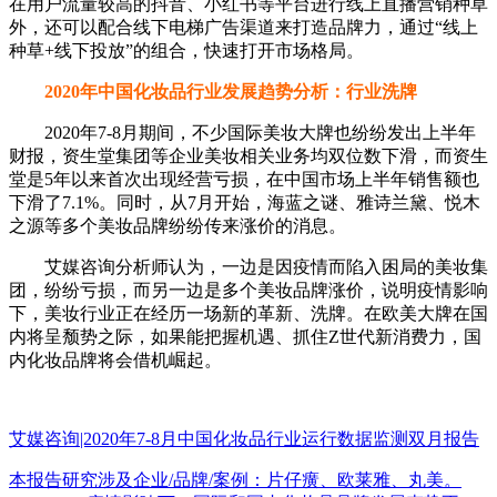
在用户流量较高的抖音、小红书等平台进行线上直播营销种草
外，还可以配合线下电梯广告渠道来打造品牌力，通过“线上
种草+线下投放”的组合，快速打开市场格局。
2020年中国化妆品行业发展趋势分析：行业洗牌
2020年7-8月期间，不少国际美妆大牌也纷纷发出上半年
财报，资生堂集团等企业美妆相关业务均双位数下滑，而资生
堂是5年以来首次出现经营亏损，在中国市场上半年销售额也
下滑了7.1%。同时，从7月开始，海蓝之谜、雅诗兰黛、悦木
之源等多个美妆品牌纷纷传来涨价的消息。
艾媒咨询分析师认为，一边是因疫情而陷入困局的美妆集
团，纷纷亏损，而另一边是多个美妆品牌涨价，说明疫情影响
下，美妆行业正在经历一场新的革新、洗牌。在欧美大牌在国
内将呈颓势之际，如果能把握机遇、抓住Z世代新消费力，国
内化妆品牌将会借机崛起。
艾媒咨询|2020年7-8月中国化妆品行业运行数据监测双月报告
本报告研究涉及企业/品牌/案例：片仔癀、欧莱雅、丸美。