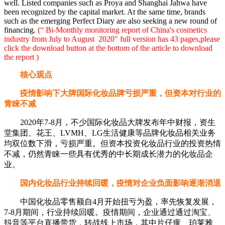
well. Listed companies such as Proya and Shanghai Jahwa have
been recognized by the capital market. At the same time, brands
such as the emerging Perfect Diary are also seeking a new round of
financing.
(“ Bi-Monthly monitoring report of China's cosmetics
industry from July to August 2020" full version has 43 pages,please
click the download button at the bottom of the article to download
the report )
核心观点
疫情影响下大牌国际化妆品牌亏损严重，但资本对行业的
青睐不减
2020年7-8月，不少国际化妆品大牌发布年中财报，资生
堂集团、花王、LVMH、LG生活健康等品牌化妆品相关业务
均双位数下滑，亏损严重。但资本投资化妆品行业的投资热情
不减，仍然青睐一些具有优秀的中长期成长潜力的化妆品企
业。
国内化妆品行业持续回暖，疫情对企业负面影响逐渐消退
中国化妆品零售额自4月开始扭亏为盈，率先恢复发展，
7-8月期间，行业持续回暖。疫情期间，企业通过通过淘宝、
抖音等平台直播带货，转战线上市场，其中片仔癀、珀莱雅、