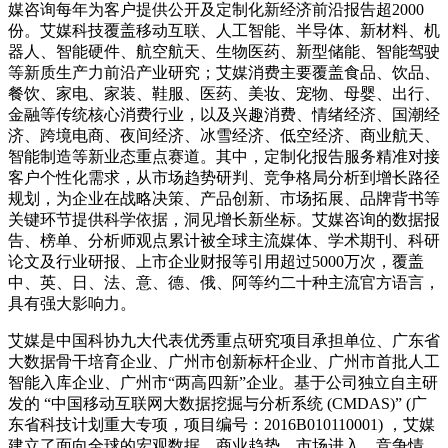
媒咨询每年为客户提供公开及定制化新经济前沿报告超2000
份。艾媒科技覆盖移动互联、人工智能、半导体、新材料、机
器人、智能硬件、航空航天、生物医药、新型储能、智能驾驶
等新质生产力前沿产业研究；艾媒消费主要覆盖食品、饮品、
餐饮、家电、家装、鞋服、医药、美妆、宠物、母婴、出行、
金融等传统核心消费行业，以及兴趣消费、情绪经济、国潮经
济、跨境电商、夜间经济、冰雪经济、低空经济、商业航天、
智能制造等新业态重点赛道。其中，定制化报告服务精准对接
客户个性化需求，从市场趋势研判、竞争格局分析到增长路径
规划，为企业在战略决策、产品创新、市场拓展、品牌背书等
关键环节提供科学依据，洞见增长新坐标。艾媒咨询的数据报
告、榜单、分析师观点累计被全球主流媒体、学术期刊、科研
论文及行业研报、上市企业财报等引用超过5000万次，覆盖
中、英、日、法、意、德、俄、阿等约二十种主流官方语言，
具有强大影响力。
艾媒是中国科协九大代表优秀重点研究项目承担单位、广东省
大数据骨干培育企业、广州市创新标杆企业、广州市首批人工
智能入库企业、广州市“两高四新”企业。基于公司独立自主研
发的 “中国移动互联网大数据挖掘与分析系统 (CMDAS)” (广
东省科技计划重大专项，项目编号：2016B010110001) ，艾媒
建立了面向全球的宏观数据、商业趋势、市场进入、竞争情