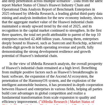
and deep penetration across multiple scenarios". Data from the latest
report Market Status of China's Huawei Industry Chain and
Operational Data Analysis Report of Benchmark Enterprises in
2025 released by iiMedia Research, a leading global third-party data
mining and analysis institution for the new economy industry, shows
that the aggregate market value of the Huawei industrial chain
maintained a steady upward trend by the end of 2025, and its
recognition in the capital market continued to strengthen. In the first
three quarters, the total net profit attributable to parent of the top 10
enterprises reached 42.408 billion yuan. Among them, enterprises
deeply bound to Huawei, such as Surecom and Rockchip, achieved
double-digit growth in both operating revenue and profit, fully
demonstrating the strong development resilience and growth
potential of Huawei’s industrial chain.
In the view of iiMedia Research analysts, the overall prosperity
of Huawei’s industrial chain remained at a high level. Benefiting
from multiple positive factors such as Huawei’s breakthroughs in
basic software, the expansion of the Ascend AI ecosystem, the
penetration of the HarmonyOS system, and the explosion of the
intelligent automobile business, it has promoted in-depth cooperation
between Huawei and enterprises in various fields, helping all parties
build core advantages in global competition and realize a
fundamental transformation from scale expansion to quality and
efficiency improvement.
("iiMedia Research | Market Status of