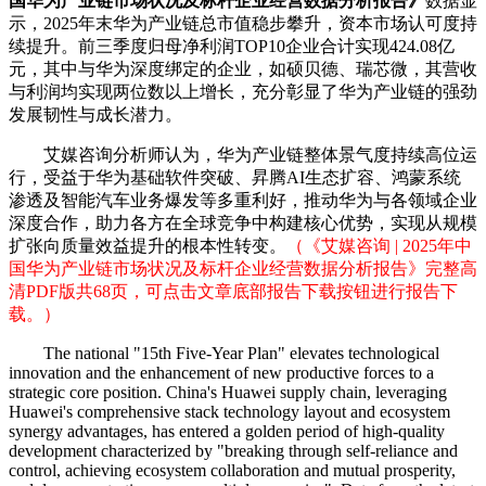
国华为产业链市场状况及标杆企业经营数据分析报告》
数据显
示，2025年末华为产业链总市值稳步攀升，资本市场认可度持
续提升。前三季度归母净利润TOP10企业合计实现424.08亿
元，其中与华为深度绑定的企业，如硕贝德、瑞芯微，其营收
与利润均实现两位数以上增长，充分彰显了华为产业链的强劲
发展韧性与成长潜力。
艾媒咨询分析师认为，华为产业链整体景气度持续高位运
行，受益于华为基础软件突破、昇腾AI生态扩容、鸿蒙系统
渗透及智能汽车业务爆发等多重利好，推动华为与各领域企业
深度合作，助力各方在全球竞争中构建核心优势，实现从规模
扩张向质量效益提升的根本性转变。
（《艾媒咨询 | 2025年中
国华为产业链市场状况及标杆企业经营数据分析报告》完整高
清PDF版共68页，可点击文章底部报告下载按钮进行报告下
载。）
The national "15th Five-Year Plan" elevates technological
innovation and the enhancement of new productive forces to a
strategic core position. China's Huawei supply chain, leveraging
Huawei's comprehensive stack technology layout and ecosystem
synergy advantages, has entered a golden period of high-quality
development characterized by "breaking through self-reliance and
control, achieving ecosystem collaboration and mutual prosperity,