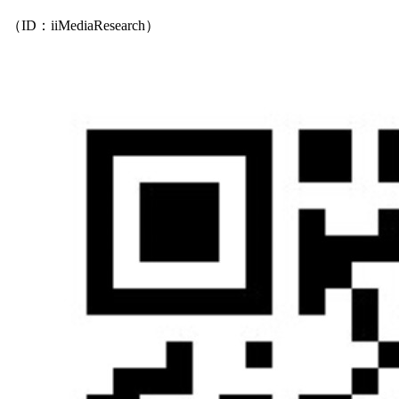
（ID：iiMediaResearch）