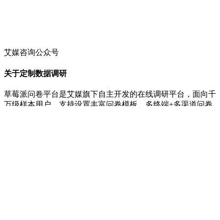
艾媒咨询公众号
关于定制数据调研
草莓派问卷平台是艾媒旗下自主开发的在线调研平台，面向千
万级样本用户，支持设置丰富问卷模板，多终端+多渠道问卷
分发，自动数据统计分析，功能强大，四大属性分类，80+细
分维度筛选目标人群，多重AI质量控制，确保样本有效、答
卷有效，多种调研结果交付形式，一站式全案研究服务流程，
成为覆盖食品、餐饮、宠物、美妆、汽车、家政、家装、鞋
服、文旅、教育、家电、医疗、游戏、媒体、金融、零售、电
商、AI、消费电子等多个行业用户的信赖之选。
集团官网
艾媒智库