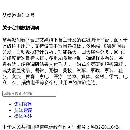
艾媒咨询公众号
关于定制数据调研
草莓派问卷平台是艾媒旗下自主开发的在线调研平台，面向千
万级样本用户，支持设置丰富问卷模板，多终端+多渠道问卷
分发，自动数据统计分析，功能强大，四大属性分类，80+细
分维度筛选目标人群，多重AI质量控制，确保样本有效、答
卷有效，多种调研结果交付形式，一站式全案研究服务流程，
成为覆盖食品、餐饮、宠物、美妆、汽车、家政、家装、鞋
服、文旅、教育、家电、医疗、游戏、媒体、金融、零售、电
商、AI、消费电子等多个行业用户的信赖之选。
集团官网
艾媒智库
媒体关注
中华人民共和国增值电信经营许可证编号：粤B2-20110424
|