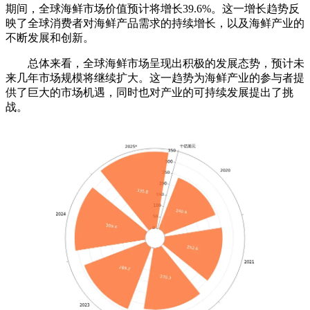
期间，全球海鲜市场价值预计将增长39.6%。这一增长趋势反
映了全球消费者对海鲜产品需求的持续增长，以及海鲜产业的
不断发展和创新。
总体来看，全球海鲜市场呈现出积极的发展态势，预计未
来几年市场规模将继续扩大。这一趋势为海鲜产业的参与者提
供了巨大的市场机遇，同时也对产业的可持续发展提出了挑
战。