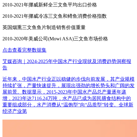
2010-2021年挪威新鲜全三文鱼平均出口价格
2010-2021年挪威冷冻三文鱼和鳟鱼消费价格指数
英国烟熏三文鱼鱼片制造销售价值重量
2010-2020年美威公司(Mowi ASA)三文鱼市场价格
点击查看完整数据集
艾媒咨询｜2024-2025年中国水产行业现状及消费趋势洞察报
告
近年来，中国水产行业正以稳健的步伐向前发展，其产业规模
持续扩张，产量快速提升，展现出强劲的增长势头和广阔的发
展前景。数据显示，2015-2023年中国水产品总产量逐年递
增，2023年达7116.24万吨，水产品已成为居民膳食结构中的
重要组成部分，水产消费从“温饱型”向“品质型”转变。全球新
经济产业第