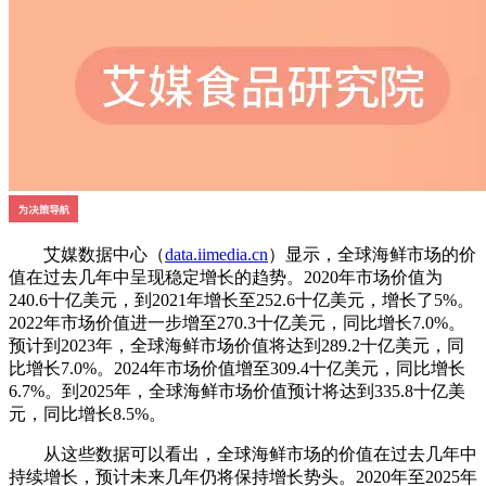
艾媒数据中心（
data.iimedia.cn
）显示，全球海鲜市场的价
值在过去几年中呈现稳定增长的趋势。2020年市场价值为
240.6十亿美元，到2021年增长至252.6十亿美元，增长了5%。
2022年市场价值进一步增至270.3十亿美元，同比增长7.0%。
预计到2023年，全球海鲜市场价值将达到289.2十亿美元，同
比增长7.0%。2024年市场价值增至309.4十亿美元，同比增长
6.7%。到2025年，全球海鲜市场价值预计将达到335.8十亿美
元，同比增长8.5%。
从这些数据可以看出，全球海鲜市场的价值在过去几年中
持续增长，预计未来几年仍将保持增长势头。2020年至2025年