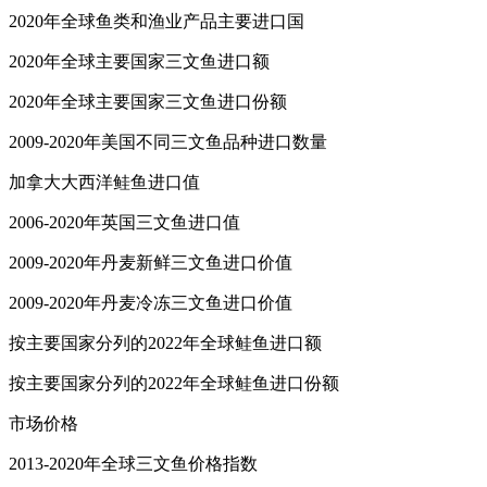
2020年全球鱼类和渔业产品主要进口国
2020年全球主要国家三文鱼进口额
2020年全球主要国家三文鱼进口份额
2009-2020年美国不同三文鱼品种进口数量
加拿大大西洋鲑鱼进口值
2006-2020年英国三文鱼进口值
2009-2020年丹麦新鲜三文鱼进口价值
2009-2020年丹麦冷冻三文鱼进口价值
按主要国家分列的2022年全球鲑鱼进口额
按主要国家分列的2022年全球鲑鱼进口份额
市场价格
2013-2020年全球三文鱼价格指数