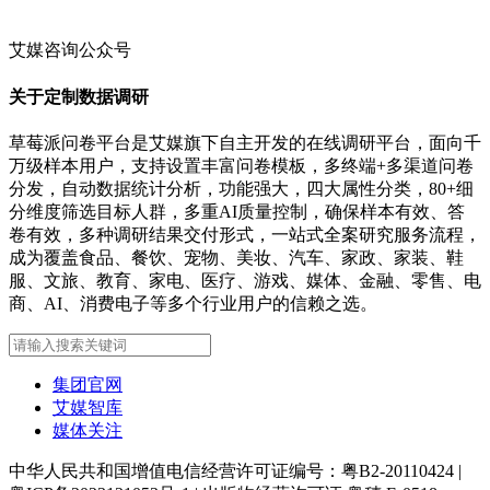
艾媒咨询公众号
关于定制数据调研
草莓派问卷平台是艾媒旗下自主开发的在线调研平台，面向千
万级样本用户，支持设置丰富问卷模板，多终端+多渠道问卷
分发，自动数据统计分析，功能强大，四大属性分类，80+细
分维度筛选目标人群，多重AI质量控制，确保样本有效、答
卷有效，多种调研结果交付形式，一站式全案研究服务流程，
成为覆盖食品、餐饮、宠物、美妆、汽车、家政、家装、鞋
服、文旅、教育、家电、医疗、游戏、媒体、金融、零售、电
商、AI、消费电子等多个行业用户的信赖之选。
集团官网
艾媒智库
媒体关注
中华人民共和国增值电信经营许可证编号：粤B2-20110424
|