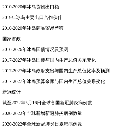
2010-2020年冰岛货物出口额
2019年冰岛主要出口合作伙伴
2010-2020年冰岛商品贸易差额
国家财政
2016-2026年冰岛国债情况及预测
2017-2027年冰岛国债与国内生产总值关系变化
2017-2027年冰岛政府支出与国内生产总值比率及预测
2017-2027年冰岛预算余额与国内生产总值关系变化
新冠统计
截至2022年5月16日全球各国新冠肺炎病例数
2020-2022年全球新增新冠肺炎病例数量
2020-2022年全球新冠肺炎日累积病例数