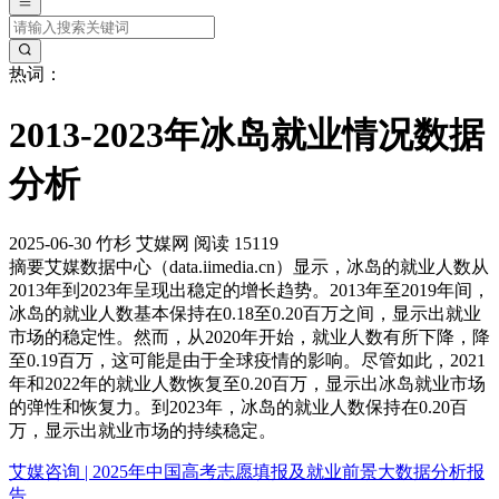
热词：
2013-2023年冰岛就业情况数据
分析
2025-06-30
竹杉
艾媒网
阅读 15119
摘要
艾媒数据中心（data.iimedia.cn）显示，冰岛的就业人数从
2013年到2023年呈现出稳定的增长趋势。2013年至2019年间，
冰岛的就业人数基本保持在0.18至0.20百万之间，显示出就业
市场的稳定性。然而，从2020年开始，就业人数有所下降，降
至0.19百万，这可能是由于全球疫情的影响。尽管如此，2021
年和2022年的就业人数恢复至0.20百万，显示出冰岛就业市场
的弹性和恢复力。到2023年，冰岛的就业人数保持在0.20百
万，显示出就业市场的持续稳定。
艾媒咨询 | 2025年中国高考志愿填报及就业前景大数据分析报
告