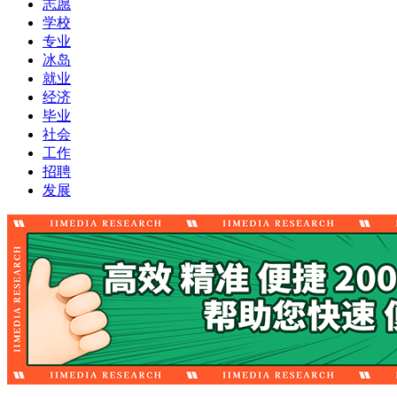
志愿
学校
专业
冰岛
就业
经济
毕业
社会
工作
招聘
发展