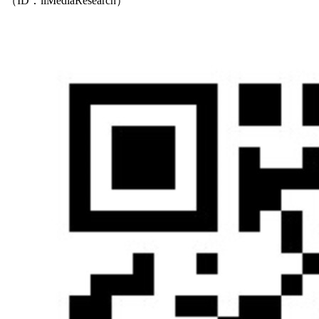
（ID：iiMediaResearch）