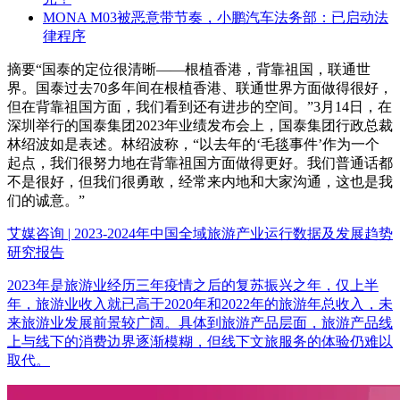
MONA M03被恶意带节奏，小鹏汽车法务部：已启动法
律程序
摘要
“国泰的定位很清晰——根植香港，背靠祖国，联通世
界。国泰过去70多年间在根植香港、联通世界方面做得很好，
但在背靠祖国方面，我们看到还有进步的空间。”3月14日，在
深圳举行的国泰集团2023年业绩发布会上，国泰集团行政总裁
林绍波如是表述。林绍波称，“以去年的‘毛毯事件’作为一个
起点，我们很努力地在背靠祖国方面做得更好。我们普通话都
不是很好，但我们很勇敢，经常来内地和大家沟通，这也是我
们的诚意。”
艾媒咨询 | 2023-2024年中国全域旅游产业运行数据及发展趋势
研究报告
2023年是旅游业经历三年疫情之后的复苏振兴之年，仅上半
年，旅游业收入就已高于2020年和2022年的旅游年总收入，未
来旅游业发展前景较广阔。具体到旅游产品层面，旅游产品线
上与线下的消费边界逐渐模糊，但线下文旅服务的体验仍难以
取代。