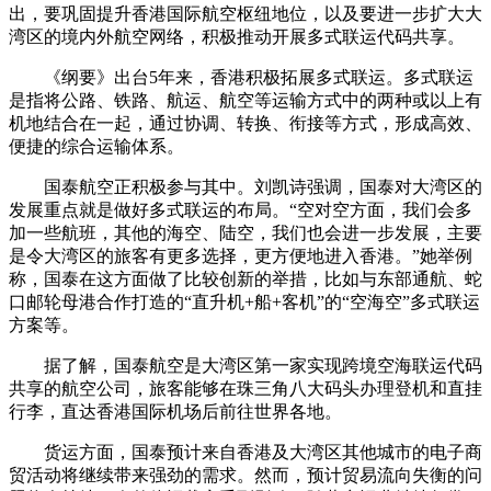
出，要巩固提升香港国际航空枢纽地位，以及要进一步扩大大
湾区的境内外航空网络，积极推动开展多式联运代码共享。
《纲要》出台5年来，香港积极拓展多式联运。多式联运
是指将公路、铁路、航运、航空等运输方式中的两种或以上有
机地结合在一起，通过协调、转换、衔接等方式，形成高效、
便捷的综合运输体系。
国泰航空正积极参与其中。刘凯诗强调，国泰对大湾区的
发展重点就是做好多式联运的布局。“空对空方面，我们会多
加一些航班，其他的海空、陆空，我们也会进一步发展，主要
是令大湾区的旅客有更多选择，更方便地进入香港。”她举例
称，国泰在这方面做了比较创新的举措，比如与东部通航、蛇
口邮轮母港合作打造的“直升机+船+客机”的“空海空”多式联运
方案等。
据了解，国泰航空是大湾区第一家实现跨境空海联运代码
共享的航空公司，旅客能够在珠三角八大码头办理登机和直挂
行李，直达香港国际机场后前往世界各地。
货运方面，国泰预计来自香港及大湾区其他城市的电子商
贸活动将继续带来强劲的需求。然而，预计贸易流向失衡的问