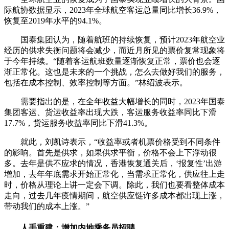
际航协数据显示，2023年全球航空客运总量同比增长36.9%，
恢复至2019年水平的94.1%。
国泰集团认为，随着航班的持续恢复，预计2023年航空业
经历的供求失衡问题将会减少，而近月所见的票价复常现象将
于今年持续。“随着客运航班数量逐渐恢复正常，票价也会逐
渐正常化。这也是未来的一个挑战，怎么去做好我们的服务，
包括在成本控制、效率控制等方面。”林绍波表示。
需要指出的是，在全年收益大幅增长的同时，2023年国泰
集团客运、货运收益率出现大跌，客运服务收益率同比下滑
17.7%，货运服务收益率同比下滑41.3%。
就此，刘凯诗表示，“收益率或者机票价格受到不同条件
的影响。首先是供求，如果供求平衡，价格不会上下浮动很
多。去年是供不应求的情况，香港恢复通关后，‘报复性’出游
增加，去年年底需求开始正常化，当需求正常化，供应往上走
时，价格从理论上讲一定会下调。除此，我们也要看整体成本
走向，过去几年疫情期间，航空供应链许多成本都出现上涨，
带动我们的成本上涨。”
人手重建：增加内地乘务员招聘