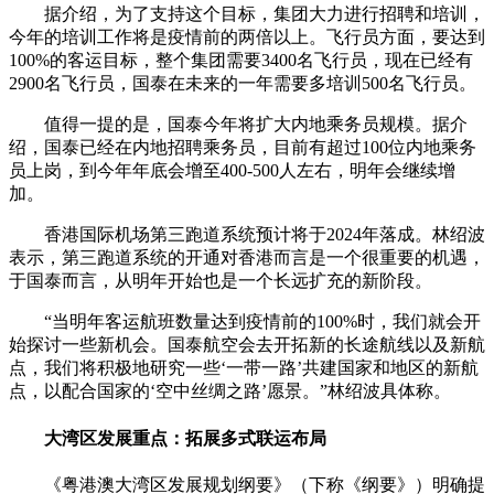
据介绍，为了支持这个目标，集团大力进行招聘和培训，
今年的培训工作将是疫情前的两倍以上。飞行员方面，要达到
100%的客运目标，整个集团需要3400名飞行员，现在已经有
2900名飞行员，国泰在未来的一年需要多培训500名飞行员。
值得一提的是，国泰今年将扩大内地乘务员规模。据介
绍，国泰已经在内地招聘乘务员，目前有超过100位内地乘务
员上岗，到今年年底会增至400-500人左右，明年会继续增
加。
香港国际机场第三跑道系统预计将于2024年落成。林绍波
表示，第三跑道系统的开通对香港而言是一个很重要的机遇，
于国泰而言，从明年开始也是一个长远扩充的新阶段。
“当明年客运航班数量达到疫情前的100%时，我们就会开
始探讨一些新机会。国泰航空会去开拓新的长途航线以及新航
点，我们将积极地研究一些‘一带一路’共建国家和地区的新航
点，以配合国家的‘空中丝绸之路’愿景。”林绍波具体称。
大湾区发展重点：拓展多式联运布局
《粤港澳大湾区发展规划纲要》（下称《纲要》）明确提