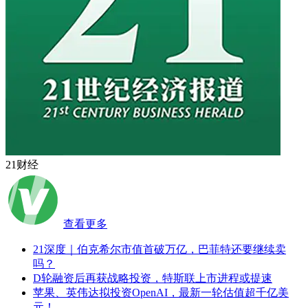
21财经
查看更多
21深度｜伯克希尔市值首破万亿，巴菲特还要继续卖
吗？
D轮融资后再获战略投资，特斯联上市进程或提速
苹果、英伟达拟投资OpenAI，最新一轮估值超千亿美
元！