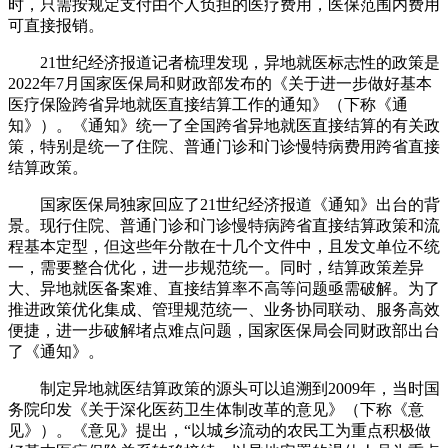
时，只需按规定支付由个人负担的医疗费用，医保范围内费用
可直接报销。
21世纪经济报道记者梳理发现，异地就医标志性的政策是
2022年7月国家医保局和财政部发布的《关于进一步做好基本
医疗保险跨省异地就医直接结算工作的通知》（下称《通
知》）。《通知》统一了全国跨省异地就医直接结算的有关政
策，特别是统一了住院、普通门诊和门诊慢特病费用跨省直接
结算政策。
国家医保局独家回应了21世纪经济报道《通知》出台的背
景。现行住院、普通门诊和门诊慢特病跨省直接结算政策和流
程基本定型，但这些年分散在十几个文件中，且发文单位不统
一，需要整合优化，进一步规范统一。同时，结算政策差异
大、异地就医备案难、直接结算率不高等问题亟需破解。为了
推进政策优化集成、管理规范统一、业务协同联动、服务高效
便捷，进一步破解堵点难点问题，国家医保局会同财政部出台
了《通知》。
制定异地就医结算政策的源头可以追溯到2009年，当时国
务院印发《关于深化医药卫生体制改革的意见》（下称《意
见》）。《意见》提出，“以城乡流动的农民工为重点积极做