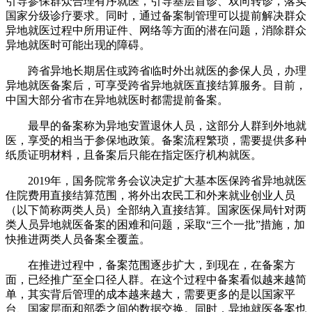
引导参保群众合理有序就医，引导基层首诊、双向转诊，落实
国家分级诊疗要求。同时，通过备案制管理可以提前解决群众
异地就医过程中所用证件、网络等方面的潜在问题，消除群众
异地就医时可能出现的障碍。
跨省异地长期居住或跨省临时外出就医的参保人员，办理
异地就医备案后，可享受跨省异地就医直接结算服务。目前，
中国大部分省市在异地就医时都需提前备案。
最早的备案称为异地安置退休人员，这部分人群到外地就
医，享受的相当于参保地政策。备案流程繁琐，需要提供多种
纸质证明材料，且备案后只能在指定医疗机构就医。
2019年，国务院常务会议决定扩大基本医保跨省异地就医
住院费用直接结算范围，将外出农民工和外来就业创业人员
（以下简称两类人员）全部纳入直接结算。国家医保局针对两
类人员异地就医备案的困难和问题，采取“三个一批”措施，加
快推进两类人员备案全覆盖。
在推进过程中，备案范围逐步扩大，到现在，在备案方
面，已经推广至全口径人群。在这个过程中备案看似越来越简
单，其实背后管理的成本越来越大，需要更多的是以国家平
台、国家层面和部委之间的数据交换。同时，异地就医备案也