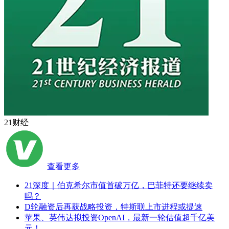
21财经
查看更多
21深度｜伯克希尔市值首破万亿，巴菲特还要继续卖
吗？
D轮融资后再获战略投资，特斯联上市进程或提速
苹果、英伟达拟投资OpenAI，最新一轮估值超千亿美
元！