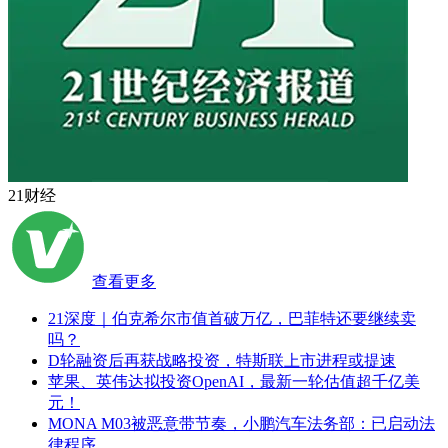
21财经
查看更多
21深度｜伯克希尔市值首破万亿，巴菲特还要继续卖
吗？
D轮融资后再获战略投资，特斯联上市进程或提速
苹果、英伟达拟投资OpenAI，最新一轮估值超千亿美
元！
MONA M03被恶意带节奏，小鹏汽车法务部：已启动法
律程序