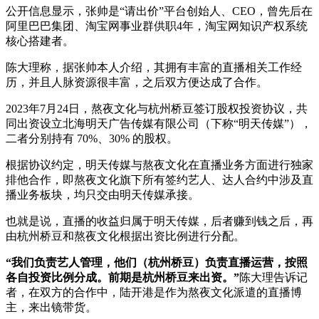
公开信息显示，张帅是“请出价”平台创始人、CEO，曾先后在
阿里巴巴集团、淘宝网事业群供职4年，淘宝网知识产权系统
核心搭建者。
陈大理称，据张帅本人介绍，其拥有丰富的直播相关工作经
历，并且人脉资源很丰富，之后双方便达成了合作。
2023年7月24日，熬夜文化与杭州桥豆签订股权投资协议，共
同出资设立北海明天广告传媒有限公司（下称“明天传媒”），
二者分别持有 70%、30% 的股权。
根据协议约定，明天传媒与熬夜文化在直播业务方面进行独家
排他合作，即熬夜文化旗下所有签约艺人、达人合约中涉及直
播业务板块，均只交由明天传媒承接。
也就是说，直播的收益归属于明天传媒，后者赚到钱之后，再
由杭州桥豆和熬夜文化根据出资比例进行分配。
“我们负责艺人管理，他们（杭州桥豆）负责直播运营，按照
各自投资比例分成。前期是杭州桥豆来出资。”
陈大理告诉记
者，在双方的合作中，陆开港是作为熬夜文化派遣的直播博
主，来出镜带货。