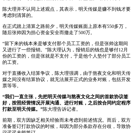
陈大理并不认同上述观点，其表示，明天传媒是赚不到钱才要
考虑到清算的。
在正式踏上清算之路前夕，明天传媒账面上原本有550多万，
随后张帅因为担心资金安全而撤走了500万。
“留下来的钱本来是够支付那个员工工资的，但是张帅这期间
又进行了一些报销。”陈大理认为，报销后的钱也是够付12月
份的工资的，但是张就是不支付，于是他个人垫付了部分员工
的工资。
对于直播收入结算争议，陈大理强调，由于熬夜文化和明天传
媒之间没有结算协议，就无法展开正式的业务对账，包括开发
票等等。
“我们一直主张，先把明天传媒与熬夜文化之间的首款协议签
好，按照经营情况开展沟通、进行对账，之后按合同约定程序
打款至明天传媒。”
陈大理告诉记者。
前期，双方因缺乏相关经验而未考虑到前述情况。而后，双方
准备签订打款协议的时候，却因为部分条款存在分歧，导致协
议迟迟未能签订。