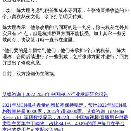
比如，陈大理考虑到税差和成本等因素，主张将直播收益的10
个点留在熬夜文化，余下打给明天传媒。
陈大理表示，他修改后的合同写的是一九分，除去税差之外其
实只有5个点，但是杭州桥豆方面不能接受。加上其它一些分
歧尚存，协议签订就一直卡在这里。
“他们要的是全额给到他们，他们来承担5个点的税差。”陈大
理称，合同后续进行了一些删减，之后张帅方面才进行了回复
并提出了修改意见。
目前，双方拉锯仍在继续。
艾媒咨询｜2022-2023年中国MCN行业发展研究报告
2021年MCN机构数量的增长率保持稳定，预计2022年MCN机
构数量将超40000家，2025年超60000家。艾媒咨询（iiMedia
Research）调研数据显示，2022年，中国短视频/直播用户付费
类型主要集中于购物，占比84.1%，49.8%的用户每月在平台
支出的费用占可支配收入5%-1