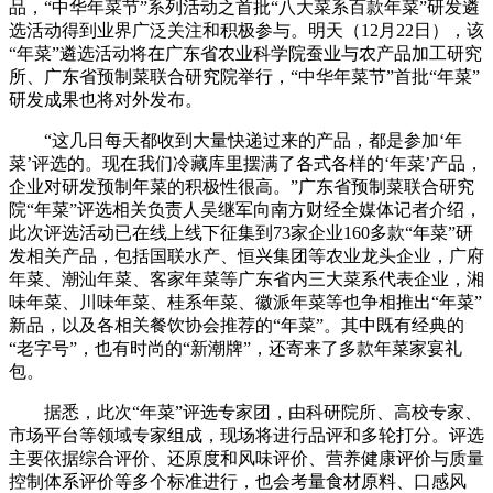
品，“中华年菜节”系列活动之首批“八大菜系百款年菜”研发遴
选活动得到业界广泛关注和积极参与。明天（12月22日），该
“年菜”遴选活动将在广东省农业科学院蚕业与农产品加工研究
所、广东省预制菜联合研究院举行，“中华年菜节”首批“年菜”
研发成果也将对外发布。
“这几日每天都收到大量快递过来的产品，都是参加‘年
菜’评选的。现在我们冷藏库里摆满了各式各样的‘年菜’产品，
企业对研发预制年菜的积极性很高。”广东省预制菜联合研究
院“年菜”评选相关负责人吴继军向南方财经全媒体记者介绍，
此次评选活动已在线上线下征集到73家企业160多款“年菜”研
发相关产品，包括国联水产、恒兴集团等农业龙头企业，广府
年菜、潮汕年菜、客家年菜等广东省内三大菜系代表企业，湘
味年菜、川味年菜、桂系年菜、徽派年菜等也争相推出“年菜”
新品，以及各相关餐饮协会推荐的“年菜”。其中既有经典的
“老字号”，也有时尚的“新潮牌”，还寄来了多款年菜家宴礼
包。
据悉，此次“年菜”评选专家团，由科研院所、高校专家、
市场平台等领域专家组成，现场将进行品评和多轮打分。评选
主要依据综合评价、还原度和风味评价、营养健康评价与质量
控制体系评价等多个标准进行，也会考量食材原料、口感风