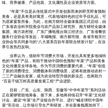
味、营养健康、产品包装、文化属性及企业资质等方面。
“年菜”不仅是从传统菜式中开发创新而来的即烹即食预制
美食，还是具有美好寓意，代表地域特色的过年手信礼品，可
为居家宴客所备。为此，在南方财经全媒体集团正式启动，由
广东省农业科学院蚕业与农产品加工研究所、南方财经全媒体
集团、南方农村报、广东广播电视台珠江经济台、广东省餐饮
服务行业协会等发起，羊城晚报、南方都市报、各省市相关行
业协会等共同参与的“八大菜系百款年菜联合研发计划”，在业
界引发热烈反响。
业界认为，借助年节消费大市场，开发出具有更多地域特
色的“年菜”产品，有助于推动中国特色预制“年菜”产品和美食
文化传播至全球各地。作为节庆消费的重要代表，“年菜”创造
了新的消费理念、消费载体和消费场景，还将有效推动农村一
二三产业融合发展，成为农业转型升级的新业态，也将助力
“百县千镇万村高质量发展工程”产业进阶。
目前，广东、山东、陕西、安徽等“中华年菜节”系列活动
正在紧锣密鼓地筹备。接下来，多地将持续召开“年菜”文化研
讨会、建设“年菜”全产业链合作平台、进行“喊全球吃中国年
菜”等活动，让市场引导生产和研发，并在新春氛围加持下，