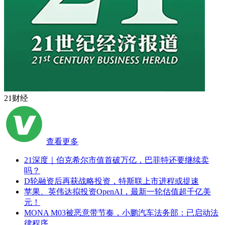
21财经
查看更多
21深度｜伯克希尔市值首破万亿，巴菲特还要继续卖
吗？
D轮融资后再获战略投资，特斯联上市进程或提速
苹果、英伟达拟投资OpenAI，最新一轮估值超千亿美
元！
MONA M03被恶意带节奏，小鹏汽车法务部：已启动法
律程序