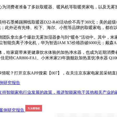
心为消费者准备了多款取暖器、暖风机等取暖类家电，以及无雾
烯踢脚线取暖器D22-R40活动价不高于369元；美的超级单品
299元；此外还有先锋、松下、海尔、小熊等品牌的取暖家电，都
队拿出多个爆款无雾加湿器参与到“暖冬”活动中。其中，米家小米
尘智能负离子净化机，华为智选IAM X5价格跌破6000元；戴森
，给家庭带来更健康饮水体验的加热净水器，也成为近期消费者选
H）佳尼特CAR800-FA1、小米米家23年旗舰款加热直饮净水器 Q
呢？打开京东APP搜索【007】，在关注京东家电家居采销直
案例研究报告
支持智能家电行业发展的政策，推进智能家电于其他相关产业的