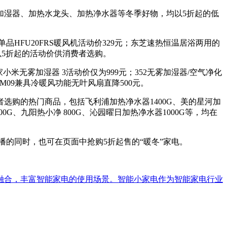
加湿器、加热水龙头、加热净水器等冬季好物，均以5折起的低
HFU20FRS暖风机活动价329元；东芝速热恒温居浴两用的
在以5折起的活动价供消费者选购。
无雾加湿器 3活动价仅为999元；352无雾加湿器/空气净化
AM09兼具冷暖风功能无叶风扇直降500元。
购的热门商品，包括飞利浦加热净水器1400G、美的星河加
1000G、九阳热小净 800G、沁园曜日加热净水器1000G等，均在
播的同时，也可在页面中抢购5折起售的“暖冬”家电。
融合，丰富智能家电的使用场景。智能小家电作为智能家电行业