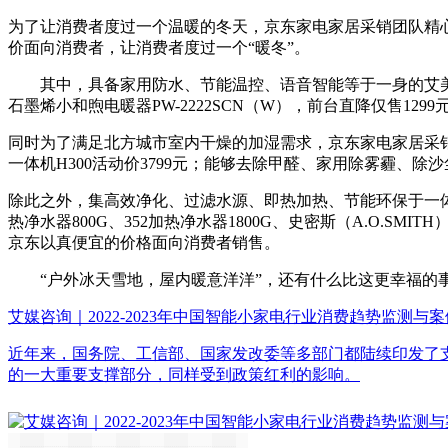
为了让消费者度过一个温暖的冬天，京东家电家居采销团队精
价面向消费者，让消费者度过一个“暖冬”。
其中，具备家用防水、节能温控、语音智能等于一身的艾美特石墨
石墨烯小和煦电暖器PW-2222SCN（W），前台直降仅售1
同时为了满足北方城市室内干燥的加湿需求，京东家电家居采销团
一体机H300活动价3799元；能够去除甲醛、家用除雾霾、除沙
除此之外，集高效净化、过滤水源、即热加热、节能环保于一体
热净水器800G、352加热净水器1800G、史密斯（A.O.SMIT
京东以真便宜的价格面向消费者销售。
“户外冰天雪地，屋内暖意洋洋”，还有什么比这更幸福的事情
艾媒咨询｜2022-2023年中国智能小家电行业消费趋势监测与
近年来，国务院、工信部、国家发改委等多部门都陆续印发了
的一大重要支撑部分，同样受到政策红利的影响。