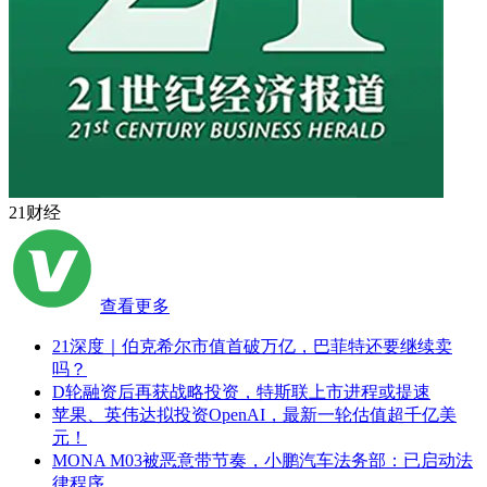
21财经
查看更多
21深度｜伯克希尔市值首破万亿，巴菲特还要继续卖
吗？
D轮融资后再获战略投资，特斯联上市进程或提速
苹果、英伟达拟投资OpenAI，最新一轮估值超千亿美
元！
MONA M03被恶意带节奏，小鹏汽车法务部：已启动法
律程序