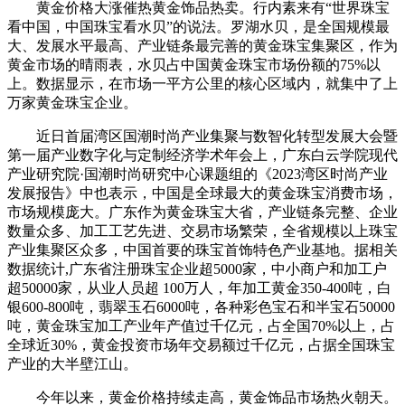
黄金价格大涨催热黄金饰品热卖。行内素来有“世界珠宝
看中国，中国珠宝看水贝”的说法。罗湖水贝，是全国规模最
大、发展水平最高、产业链条最完善的黄金珠宝集聚区，作为
黄金市场的晴雨表，水贝占中国黄金珠宝市场份额的75%以
上。数据显示，在市场一平方公里的核心区域内，就集中了上
万家黄金珠宝企业。
近日首届湾区国潮时尚产业集聚与数智化转型发展大会暨
第一届产业数字化与定制经济学术年会上，广东白云学院现代
产业研究院·国潮时尚研究中心课题组的《2023湾区时尚产业
发展报告》中也表示，中国是全球最大的黄金珠宝消费市场，
市场规模庞大。广东作为黄金珠宝大省，产业链条完整、企业
数量众多、加工工艺先进、交易市场繁荣，全省规模以上珠宝
产业集聚区众多，中国首要的珠宝首饰特色产业基地。据相关
数据统计,广东省注册珠宝企业超5000家，中小商户和加工户
超50000家，从业人员超 100万人，年加工黄金350-400吨，白
银600-800吨，翡翠玉石6000吨，各种彩色宝石和半宝石50000
吨，黄金珠宝加工产业年产值过千亿元，占全国70%以上，占
全球近30%，黄金投资市场年交易额过千亿元，占据全国珠宝
产业的大半壁江山。
今年以来，黄金价格持续走高，黄金饰品市场热火朝天。