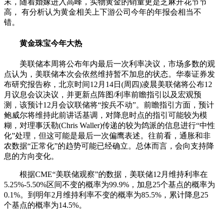
末，随着婚嫁进入高峰，实物黄金的销量更是芝麻开花节节
高， 有分析认为黄金相关上下游公司今年的年报会相当不
错。
黄金珠宝今年大热
美联储本周将公布年内最后一次利率决议，市场多数的观
点认为，美联储本次会依然维持暂不加息的状态。华泰证券发
布研究报告称，北京时间12月14日(周四)凌晨美联储将公布12
月议息会议决议，并更新点阵图/利率前瞻指引以及宏观预
测，该预计12月会议联储将“按兵不动”。前瞻指引方面，预计
鲍威尔将维持此前讲话基调，对降息时点的指引可能较为模
糊，对理事沃勒(Chris Waller)传递的较为鸽派的信息进行“中性
化”处理，但这可能是最后一次偏鹰表述。往前看，通胀和非
农数据“正常化”的趋势可能已经确立。总体而言，会向支持降
息的方向变化。
根据CME“美联储观察”的数据，美联储12月维持利率在
5.25%-5.50%区间不变的概率为99.9%，加息25个基点的概率为
0.1%。到明年2月维持利率不变的概率为85.5%，累计降息25
个基点的概率为14.5%。