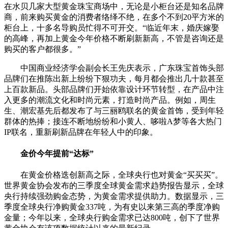
在水贝几家大型黄金珠宝商场中，无论是小柜台还是知名品牌
商，前来购买黄金的消费者络绎不绝，在多个不到20平方米的
柜台上，十多名导购员忙得不可开交。“临近年末，婚庆嫁娶
的高峰，再加上黄金今年价格不断刷新新高，不管是咨询还是
购买的客户都很多。”
中国商业经济学会副会长王先庆表示，广东珠宝首饰头部
品牌们在推陈出新上纷纷下狠功夫，每月都会推出几十款甚至
上百款新品。头部品牌们开始依靠设计环节转型，在产品中注
入更多的潮流文化和时尚元素，打造时尚产品。例如，周生
生、潮宏基先后都发布了与三丽鸥联名的黄金首饰，受到年轻
群体的热捧；接连不断地纷纷和小黄人、哆啦A梦等各大热门
IP联名，重新刷新品牌在年轻人中的印象。
金价今年提前“达标”
在黄金价格迭创新高之际，全球央行也对黄金“买买买”。
世界黄金协会发布的三季度全球黄金需求趋势报告显示，全球
央行持续强劲购金态势，为黄金需求提供助力。数据显示，三
季度全球央行净购黄金337吨，为有史以来第三高的季度净购
金量；今年以来，全球央行购金需求已达800吨，创下了世界