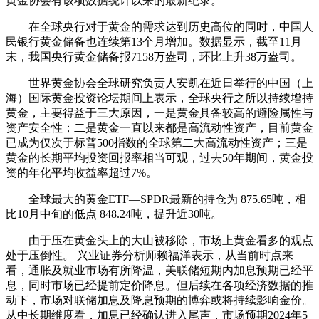
黄金协会有该项数据统计以来的最新纪录。
在全球央行对于黄金的需求达到历史高位的同时，中国人
民银行黄金储备也连续第13个月增加。数据显示，截至11月
末，我国央行黄金储备报7158万盎司，环比上升38万盎司。
世界黄金协会全球研究负责人安凯在近日举行的中国（上
海）国际黄金投资论坛期间上表示，全球央行之所以持续增持
黄金，主要得益于三大原因，一是黄金具备较高的避险属性与
资产安全性；二是黄金一直以来都是高流动性资产，目前黄金
已成为仅次于标普500指数的全球第二大高流动性资产；三是
黄金的长期平均投资回报率相当可观，过去50年期间，黄金投
资的年化平均收益率超过7%。
全球最大的黄金ETF—SPDR最新的持仓为 875.65吨，相
比10月中旬的低点 848.24吨，提升近30吨。
由于压在黄金头上的大山被移除，市场上黄金看多的观点
处于压倒性。 兴业证券分析师赖福洋表示，从当前时点来
看，通胀及就业市场有所降温，美联储短期内加息预期已经平
息，同时市场已经提前定价降息。但后续在各项经济数据的推
动下，市场对联储加息及降息预期的博弈或将持续影响金价。
从中长期维度看，加息已经确认进入尾声，市场预期2024年5