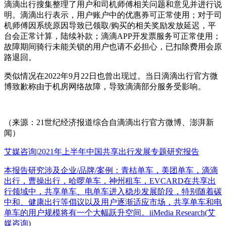
滴滴出行搜集整理了用户和司机师傅相关问题和意见并进行说
明。滴滴出行表示，用户账户中的优惠券可正常使用；对于司
机师傅因系统原因导致已领取/购买的相关奖励发放延迟，平
台会正常计算，陆续补款；滴滴APP开发票服务可正常使用；
故障期间骑行未能关锁的用户也请不必担心，已扣除费用会原
路退回。
类似情况在2022年9月22日也曾出现过。当日滴滴出行官方微
博致歉称由于机房网络故障，导致滴滴部分服务受影响。
（来源：21世纪经济报道综合自滴滴出行官方微博、澎湃新
闻）
艾媒咨询|2021年上半年中国共享出行发展专题研究报告
本报告研究涉及企业/品牌/案例：青桔单车，美团单车，滴滴
出行，曹操出行，哈啰单车，神州租车，EVCARD在共享出
行领域中，共享单车、电单车进入稳步发展阶段，特别随着碳
中和、健康出行等倡议以及用户逐渐适应市场，共享单车和电
单车的用户规模将有一个大幅跃升空间。iiMedia Research(艾
媒咨询)