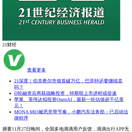
21财经
查看更多
21深度｜伯克希尔市值首破万亿，巴菲特还要继续卖
吗？
D轮融资后再获战略投资，特斯联上市进程或提速
苹果、英伟达拟投资OpenAI，最新一轮估值超千亿美
元！
MONA M03被恶意带节奏，小鹏汽车法务部：已启动法
律程序
摘要
11月27日晚间，全国多地滴滴用户反馈，滴滴出行APP无