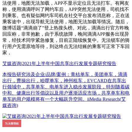
法使用，地图无法加载，APP不显示定位且无法打车。有网友
称，使用滴滴呼叫了网约车后，APP突然无法使用，司机找不
到乘客。也有疑似网约车司机在社交平台发布消息称，正在送
乘客途中，出现导航无法使用，地图无法加载等情况。随后，
微博话题“滴滴崩了”登上热搜头榜。对此，滴滴出行官方昨晚
回应称，非常抱歉，由于系统故障，晚间滴滴APP服务出现异
常，经技术同学紧急修复，目前正陆续恢复中。无法锁车的骑
行用户无需原地等待，到达终点无法结账的乘客可正常下车回
家，
艾媒咨询|2021年上半年中国共享出行发展专题研究报告
本报告研究涉及企业/品牌/案例：青桔单车，美团单车，滴滴
出行，曹操出行，哈啰单车，神州租车，EVCARD在共享出
行领域中，共享单车、电单车进入稳步发展阶段，特别随着碳
中和、健康出行等倡议以及用户逐渐适应市场，共享单车和电
单车的用户规模将有一个大幅跃升空间。iiMedia Research(艾
媒咨询)