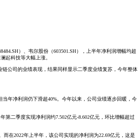
484.SH）、韦尔股份（603501.SH），上半年净利润增幅均超
股份、澜起科技等大幅上涨。
业链公司的业绩表现，结果同样显示二季度业绩复苏，今年整体
，但当年净利润仍下滑超40%。今年以来，公司业绩逐步回暖，今
年第二季度实现净利润约7.502亿元-8.602亿元，环比增幅超过
2022年上半年，该公司实现的净利润为22.69亿元，这是