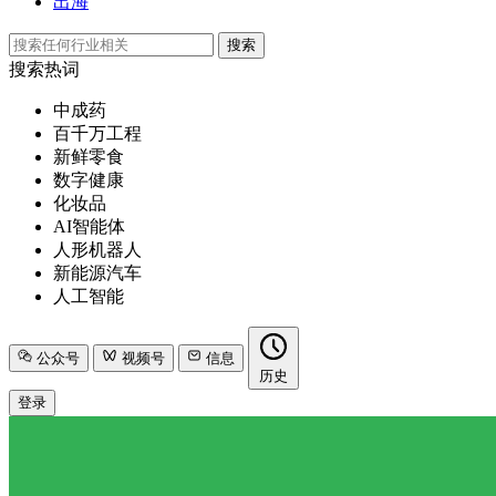
出海
搜索
搜索热词
中成药
百千万工程
新鲜零食
数字健康
化妆品
AI智能体
人形机器人
新能源汽车
人工智能
公众号
视频号
信息
历史
登录