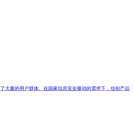
累了大量的用户群体。在国家信息安全驱动的需求下，信创产品