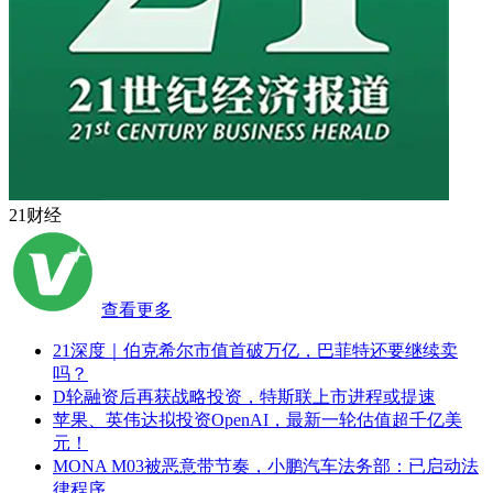
21财经
查看更多
21深度｜伯克希尔市值首破万亿，巴菲特还要继续卖
吗？
D轮融资后再获战略投资，特斯联上市进程或提速
苹果、英伟达拟投资OpenAI，最新一轮估值超千亿美
元！
MONA M03被恶意带节奏，小鹏汽车法务部：已启动法
律程序