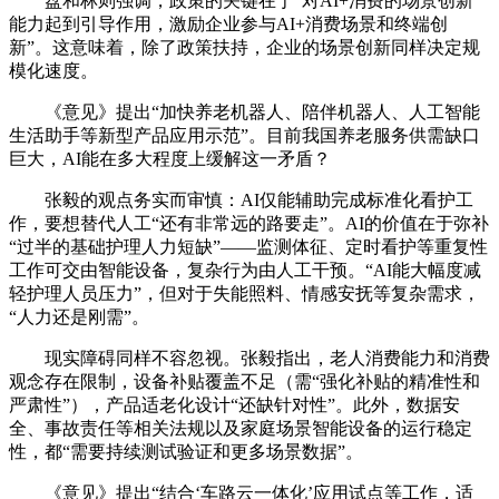
盘和林则强调，政策的关键在于“对AI+消费的场景创新
能力起到引导作用，激励企业参与AI+消费场景和终端创
新”。这意味着，除了政策扶持，企业的场景创新同样决定规
模化速度。
《意见》提出“加快养老机器人、陪伴机器人、人工智能
生活助手等新型产品应用示范”。目前我国养老服务供需缺口
巨大，AI能在多大程度上缓解这一矛盾？
张毅的观点务实而审慎：AI仅能辅助完成标准化看护工
作，要想替代人工“还有非常远的路要走”。AI的价值在于弥补
“过半的基础护理人力短缺”——监测体征、定时看护等重复性
工作可交由智能设备，复杂行为由人工干预。“AI能大幅度减
轻护理人员压力”，但对于失能照料、情感安抚等复杂需求，
“人力还是刚需”。
现实障碍同样不容忽视。张毅指出，老人消费能力和消费
观念存在限制，设备补贴覆盖不足（需“强化补贴的精准性和
严肃性”），产品适老化设计“还缺针对性”。此外，数据安
全、事故责任等相关法规以及家庭场景智能设备的运行稳定
性，都“需要持续测试验证和更多场景数据”。
《意见》提出“结合‘车路云一体化’应用试点等工作，适