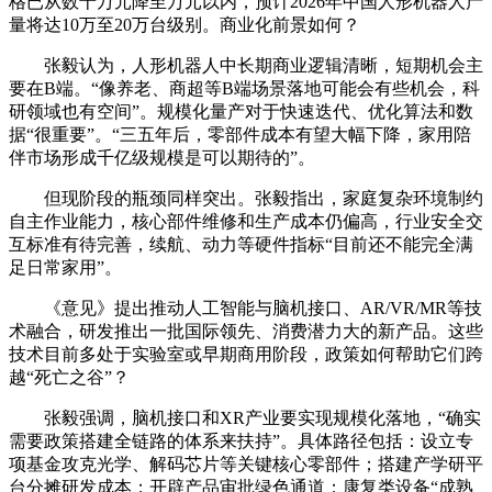
格已从数十万元降至万元以内，预计2026年中国人形机器人产
量将达10万至20万台级别。商业化前景如何？
张毅认为，人形机器人中长期商业逻辑清晰，短期机会主
要在B端。“像养老、商超等B端场景落地可能会有些机会，科
研领域也有空间”。规模化量产对于快速迭代、优化算法和数
据“很重要”。“三五年后，零部件成本有望大幅下降，家用陪
伴市场形成千亿级规模是可以期待的”。
但现阶段的瓶颈同样突出。张毅指出，家庭复杂环境制约
自主作业能力，核心部件维修和生产成本仍偏高，行业安全交
互标准有待完善，续航、动力等硬件指标“目前还不能完全满
足日常家用”。
《意见》提出推动人工智能与脑机接口、AR/VR/MR等技
术融合，研发推出一批国际领先、消费潜力大的新产品。这些
技术目前多处于实验室或早期商用阶段，政策如何帮助它们跨
越“死亡之谷”？
张毅强调，脑机接口和XR产业要实现规模化落地，“确实
需要政策搭建全链路的体系来扶持”。具体路径包括：设立专
项基金攻克光学、解码芯片等关键核心零部件；搭建产学研平
台分摊研发成本；开辟产品审批绿色通道；康复类设备“成熟