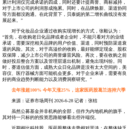
累计利润仅完成承诺的四成，同时还要计提商誉、商标减持，
对于上市公司的利润形成拖累。同时，在品牌焕新、渠道协同
等方面都没跑通。在此背景下，贝泰妮的第二增长曲线没有发
展起来。”
对于化妆品企业通过收购实现增长的方式，张毅认为：
“首先，在收购老日化品牌或者企业时，不能只看对方的业绩
承诺，需要深挖相关品牌的用户价值、渠道，同时预防渠道衰
退的风险。其次，对于高溢价的收购，最好能绑定现金、股权
双保障，减少上市公司的商誉爆雷风险。再次，要在收购之前
做好投后整合方案以及管理层退出机制，避免出现纠纷。同
时，赛道估值方面，成熟大众日化品牌是没有太大空间的，美
容仪、医疗器械方面可能机会更多。对于企业来讲，需要有良
好的商业趋势判断能力以及消费洞察研究。”
去年涨超100% 今年又涨25%，这家医药股葛兰连持六季
来源：证券市场周刊 2026-6-28 记者：张桔
虽然公募基金并非机构的全部，但作为内地机构的旗手，
其对待一只标的的投资思路能够看出些许端倪。
近期相比科技股，医药股整体走势相对平淡；在整体缺乏