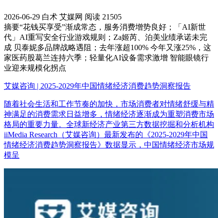
2026-06-29
白术
艾媒网
阅读 21505
摘要
“花钱买享受”渐成常态，服务消费增势良好；「AI新世
代」AI重写安全行业游戏规则；Za姬芮、泊美业绩承诺未完
成 贝泰妮多品牌战略遇阻；去年涨超100% 今年又涨25%，这
家医药股葛兰连持六季；轻量化AI设备需求激增 智能眼镜行
业迎来规模化拐点
艾媒咨询 | 2025-2029年中国情绪经济消费趋势洞察报告
随着社会生活和工作节奏的加快，市场消费者对情绪舒缓与精
神满足的消费需求日益增多，情绪经济逐渐成为重塑消费市场
格局的重要力量。全球新经济产业第三方数据挖掘和分析机构
iiMedia Research（艾媒咨询）最新发布的《2025-2029年中国
情绪经济消费趋势洞察报告》数据显示，中国情绪经济市场规
模呈