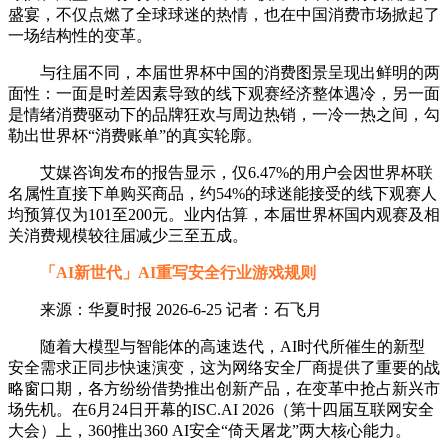
盛宴，不仅点燃了全球球迷的热情，也在中国消费市场掀起了
一场结构性的变革。
与往届不同，本届世界杯中国的消费图景呈现出鲜明的两
面性：一面是时差因素导致的线下观赛经济整体遇冷，另一面
是情绪消费驱动下的品牌狂欢与周边热销，一冷一热之间，勾
勒出世界杯“消费账单”的真实轮廓。
艾媒咨询发布的报告显示，仅6.47%的用户会因世界杯联
名属性直接下单购买商品，约54%的球迷能接受的线下观赛人
均预算仅为101至200元。业内估算，本届世界杯国内观赛及相
关消费规模较往届减少三至五成。
「AI新世代」AI重写安全行业游戏规则
来源：华夏时报 2026-6-25 记者：石飞月
随着大模型与智能体的高速迭代，AI时代所催生的新型
安全需求正同步快速演变，这为网络安全厂商提供了重要的战
略窗口期，各方纷纷借势推出创新产品，在变革中抢占新兴市
场先机。在6月24日开幕的ISC.AI 2026（第十四届互联网安全
大会）上，360推出360 AI安全“倚天屠龙”两大核心能力。