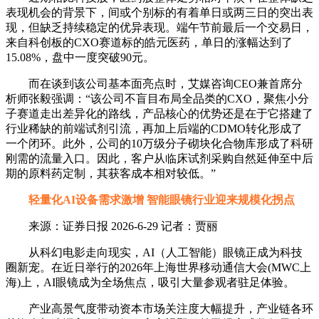
表现机会的背景下，间或个别标的有着单日或两三日的突出表
现，但缺乏持续稳定的优异表现。端午节前最后一个交易日，
来自科创板的CXO赛道标的皓元医药，单日的涨幅达到了
15.08%，盘中一度突破90元。
而在谈到该公司基本面亮点时，艾媒咨询CEO兼首席分
析师张毅强调：“该公司不盲目布局全品类的CXO，聚焦小分
子赛道走出差异化的路线，产品核心的优势还是在于它搭建了
行业稀缺的前端试剂引流，再加上后端的CDMO转化形成了
一个闭环。此外，公司的10万级分子砌块化合物库形成了科研
刚需的流量入口。因此，客户从临床试剂采购自然延伸至中后
期的原料药定制，其获客成本相对较低。”
轻量化AI设备需求激增 智能眼镜行业迎来规模化拐点
来源：证券日报 2026-6-29 记者：贾丽
从科幻电影走向现实，AI（人工智能）眼镜正成为科技
圈新宠。在近日举行的2026年上海世界移动通信大会(MWC上
海)上，AI眼镜成为全场焦点，吸引大量参观者驻足体验。
产业高景气度带动资本市场关注度大幅提升，产业链各环