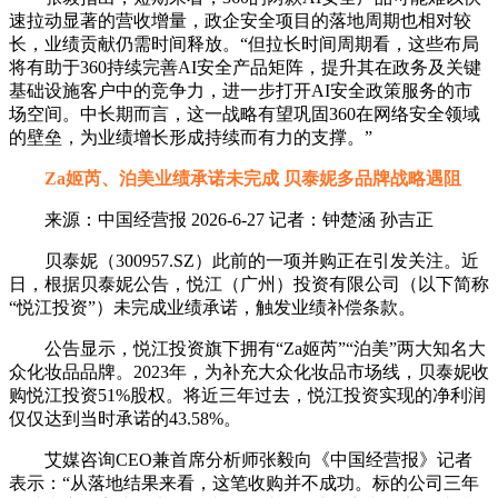
速拉动显著的营收增量，政企安全项目的落地周期也相对较
长，业绩贡献仍需时间释放。“但拉长时间周期看，这些布局
将有助于360持续完善AI安全产品矩阵，提升其在政务及关键
基础设施客户中的竞争力，进一步打开AI安全政策服务的市
场空间。中长期而言，这一战略有望巩固360在网络安全领域
的壁垒，为业绩增长形成持续而有力的支撑。”
Za姬芮、泊美业绩承诺未完成 贝泰妮多品牌战略遇阻
来源：中国经营报 2026-6-27 记者：钟楚涵 孙吉正
贝泰妮（300957.SZ）此前的一项并购正在引发关注。近
日，根据贝泰妮公告，悦江（广州）投资有限公司（以下简称
“悦江投资”）未完成业绩承诺，触发业绩补偿条款。
公告显示，悦江投资旗下拥有“Za姬芮”“泊美”两大知名大
众化妆品品牌。2023年，为补充大众化妆品市场线，贝泰妮收
购悦江投资51%股权。将近三年过去，悦江投资实现的净利润
仅仅达到当时承诺的43.58%。
艾媒咨询CEO兼首席分析师张毅向《中国经营报》记者
表示：“从落地结果来看，这笔收购并不成功。标的公司三年