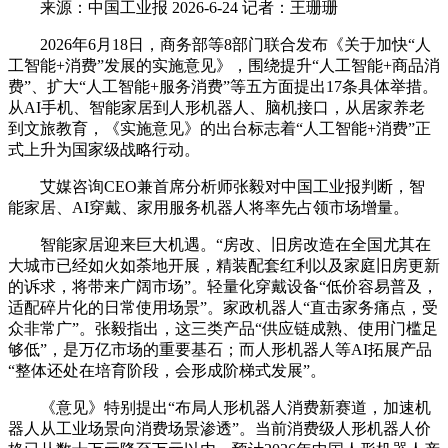
来源：中国工业报 2026-6-24 记者：王珊珊
2026年6月18日，商务部等8部门联合发布《关于加快“人
工智能+消费”发展的实施意见》，围绕提升“人工智能+商品消
费”、扩大“人工智能+服务消费”等五方面提出17条具体举措。
从AI手机、智能家居到人形机器人、脑机接口，从居家养老
到文旅教育，《实施意见》的出台标志着“人工智能+消费”正
式上升为国家级战略行动。
艾媒咨询CEO兼首席分析师张毅对中国工业报判断，智
能家居、AI穿戴、家用服务机器人将率先占领市场增量。
智能家居迎来巨大机遇。“房改、旧房改造在全国尤其在
大城市已经如火如荼地开展，精装配套红利以及家庭旧房更新
的诉求，将带来广阔市场”。轻量化穿戴设备“低价容易普及，
适配碎片化的日常使用场景”。家政机器人“直击家务痛点，受
众非常广”。张毅指出，这三类产品“供应链成熟、使用门槛足
够低”，是万亿市场的重要基石；而人形机器人等AI拓展产品
“整体还处在培育阶段，会形成阶梯式发展”。
《意见》特别提出“布局人形机器人消费新赛道，加速机
器人从工业场景向消费场景渗透”。当前消费级人形机器人价