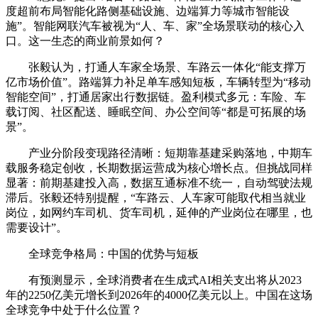
度超前布局智能化路侧基础设施、边端算力等城市智能设
施”。智能网联汽车被视为“人、车、家”全场景联动的核心入
口。这一生态的商业前景如何？
张毅认为，打通人车家全场景、车路云一体化“能支撑万
亿市场价值”。路端算力补足单车感知短板，车辆转型为“移动
智能空间”，打通居家出行数据链。盈利模式多元：车险、车
载订阅、社区配送、睡眠空间、办公空间等“都是可拓展的场
景”。
产业分阶段变现路径清晰：短期靠基建采购落地，中期车
载服务稳定创收，长期数据运营成为核心增长点。但挑战同样
显著：前期基建投入高，数据互通标准不统一，自动驾驶法规
滞后。张毅还特别提醒，“车路云、人车家可能取代相当就业
岗位，如网约车司机、货车司机，延伸的产业岗位在哪里，也
需要设计”。
全球竞争格局：中国的优势与短板
有预测显示，全球消费者在生成式AI相关支出将从2023
年的2250亿美元增长到2026年的4000亿美元以上。中国在这场
全球竞争中处于什么位置？