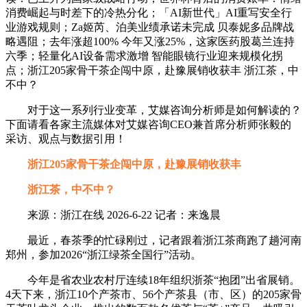
消费崛起与时差下的冷热分化；「AI新世代」AI重写安全行
业游戏规则；Za姬芮、泊美业绩承诺未完成 贝泰妮多品牌战
略遇阻；去年涨超100% 今年又涨25%，这家医药股葛兰连持
六季；轻量化AI设备需求激增 智能眼镜行业迎来规模化拐
点；浙江205家骨干茶企闯中原，赴豫展销收获丰 浙江茶，中
不中？
对于这一系列行业变革，艾媒咨询分析师是如何解读的？
下面请看各家主流媒体对艾媒咨询CEO兼首席分析师张毅的
采访、观点与数据引用！
浙江205家骨干茶企闯中原，赴豫展销收获丰
浙江茶，中不中？
来源：浙江在线 2026-6-22 记者：来逸晨
最近，春茶季的忙碌刚过，记者跟着浙江茶商跑了趟河南
郑州，参加2026“浙江绿茶全国行”活动。
今年是省农业农村厅连续18年组织浙茶“抱团”出省展销。
4天下来，浙江10个产茶市、56个产茶县（市、区）的205家骨