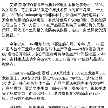
艾媒咨询CEO兼首席分析师张毅向本报记者分析，360此
次的动作，背后兼具品牌定位与技术实力的双重考量。“一方
面，360借助Anthropic这一国际标杆，快速向市场传递其在AI
安全攻防领域的战略定位，有效降低客户认知门槛，强化品牌
心智占位；另一方面，360在产品层面构筑了自动防御的完整
闭环，可依托本土海量的攻防实战数据，走出一条差异化的演
进路径。”
今年以来，360继续加大AI赛道的布局。今年1月，360宣
布国内首个工业级AI漫剧智能体生产平台——“纳米漫剧流水
线”启动公开测试，该公司宣称可将单集生产时间压缩至1小时
内，素材生成成功率突破90%，直击行业“抽卡”低效与品质失
控痛点。
OpenClaw在国内出圈后，360又推出了360安全龙虾和360
龙虾卫士。360安全龙虾是以“OpenClaw”为框架、以“安全模
式”为设计核心的智能体产品，产品内置16家国内主流大模型
厂商的模型，覆盖文本生成、编程开发、图像创作、视频生成
等全场景能力，而360龙虾卫士通过虚拟化沙箱隔离运行环
境，能有效拦截恶意攻击。
张毅指出，短期来看，360的两款AI安全产品可能难以快