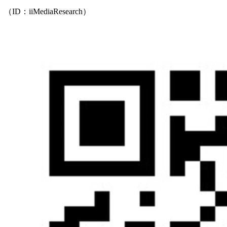
（ID：iiMediaResearch）