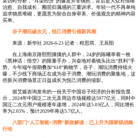
采访时分析，“耳朵经济”的爆发并非偶然，背后是大众对情绪
治愈、自我成长、圈层归属感的三重诉求。年轻一代不再单纯
追求物质堆砌，更愿意为契合自身审美、价值观念的精神内容
买单。
谷子潮玩破次元，悦己消费引领新风潮
来源：新华社 2026-6-23 记者：程思琪、王辰阳
在上海南京路熙熙攘攘的人群中，24岁的陈曦举着一枚
《黑神话：悟空》的限量手办，兴奋地对着镜头比出“胜利”手
势。今年端午假期叠加“618”购物节，谷子、潮玩消费持续火
爆，不少线下商场正在成为谷子消费、潮玩消费的聚集地，这
些新兴消费场景正日益成长为悦己消费的缩影。
据艾媒咨询发布的一份关于中国谷子经济的分析报告显
示，2024年中国泛二次元及周边市场规模达5977亿元，同时中
国泛二次元用户规模逐年递增，2024年达5.03亿人，同比增长
率为2.65%，预计2029年将达5.7亿人。
八部门“人工智能+消费”新政解读：已上升为国家级战略
行动