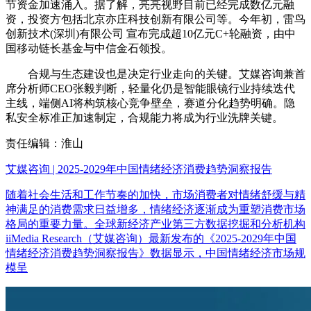
节资金加速涌入。据了解，亮亮视野目前已经完成数亿元融
资，投资方包括北京亦庄科技创新有限公司等。今年初，雷鸟
创新技术(深圳)有限公司 宣布完成超10亿元C+轮融资，由中
国移动链长基金与中信金石领投。
合规与生态建设也是决定行业走向的关键。艾媒咨询兼首
席分析师CEO张毅判断，轻量化仍是智能眼镜行业持续迭代
主线，端侧AI将构筑核心竞争壁垒，赛道分化趋势明确。隐
私安全标准正加速制定，合规能力将成为行业洗牌关键。
责任编辑：淮山
艾媒咨询 | 2025-2029年中国情绪经济消费趋势洞察报告
随着社会生活和工作节奏的加快，市场消费者对情绪舒缓与精
神满足的消费需求日益增多，情绪经济逐渐成为重塑消费市场
格局的重要力量。全球新经济产业第三方数据挖掘和分析机构
iiMedia Research（艾媒咨询）最新发布的《2025-2029年中国
情绪经济消费趋势洞察报告》数据显示，中国情绪经济市场规
模呈