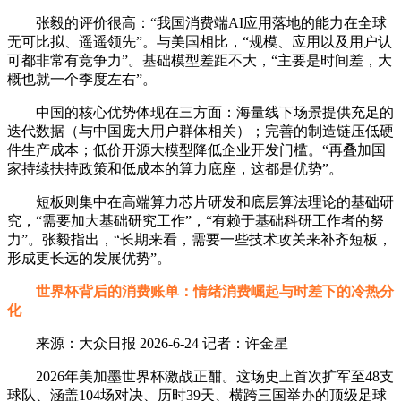
张毅的评价很高：“我国消费端AI应用落地的能力在全球
无可比拟、遥遥领先”。与美国相比，“规模、应用以及用户认
可都非常有竞争力”。基础模型差距不大，“主要是时间差，大
概也就一个季度左右”。
中国的核心优势体现在三方面：海量线下场景提供充足的
迭代数据（与中国庞大用户群体相关）；完善的制造链压低硬
件生产成本；低价开源大模型降低企业开发门槛。“再叠加国
家持续扶持政策和低成本的算力底座，这都是优势”。
短板则集中在高端算力芯片研发和底层算法理论的基础研
究，“需要加大基础研究工作”，“有赖于基础科研工作者的努
力”。张毅指出，“长期来看，需要一些技术攻关来补齐短板，
形成更长远的发展优势”。
世界杯背后的消费账单：情绪消费崛起与时差下的冷热分
化
来源：大众日报 2026-6-24 记者：许金星
2026年美加墨世界杯激战正酣。这场史上首次扩军至48支
球队、涵盖104场对决、历时39天、横跨三国举办的顶级足球