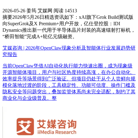
2026-05-26
姜筠
艾媒网
阅读 14513
摘要
2026年5月26日精选资讯如下：xAI旗下Grok Build测试版
向SuperGrok及X Premium+用户开放，亿仕登控股：IDI
Dynamics推出新一代用于半导体晶片封装的高速镭射打标机，
“桥田智能”完成A+轮亿元级融资。
艾媒咨询 | 2026年OpenClaw现象分析及智能体行业发展趋势研
究报告
当前OpenClaw凭借AI自动化执行能力快速出圈，成为现象级
开源智能体项目，用户与社区热度持续高涨，在办公自动化、
效率提升等场景得到广泛验证。但项目仍处于从个人尝鲜向规
模化落地过渡的阶段，工具稳定性、功能可信度、操作门槛及
隐私安全等问题突出，叠加监管体系尚未完全适配，制约了其
商业化与企业级普及。整