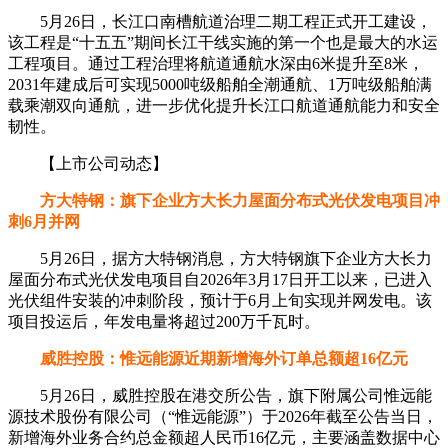
5月26日，长江口南槽航道治理二期工程正式开工建设，
该工程是“十五五”期间长江干线实施的第一个也是最大的水运
工程项目。通过工程治理将航道通航水深由6米提升至8米，
2031年建成后可实现5000吨级船舶全潮通航、1万吨级船舶满
载乘潮双向通航，进一步优化提升长江口航道通航能力和安全
韧性。
【上市公司动态】
方大特钢：旗下企业方大长力屋面分布式光伏发电项目冲
刺6月并网
5月26日，据方大特钢消息，方大特钢旗下企业方大长力
屋面分布式光伏发电项目自2026年3月17日开工以来，已进入
光伏组件安装的冲刺阶段，预计于6月上旬实现并网发电。该
项目投运后，年发电量将超过200万千瓦时。
威胜控股：惟远能源近期新增海外订单总额超16亿元
5月26日，威胜控股在港交所公告，旗下附属公司惟远能
源技术股份有限公司（“惟远能源”）于2026年截至公告当日，
新增海外业务合约总金额超人民币16亿元，主要涵盖数据中心