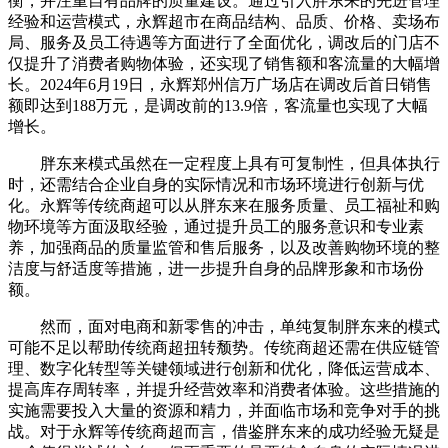
衡，并注重自有品牌的质量建设。通过引入胖东来的先进管理
经验和运营模式，永辉超市在商品结构、品质、价格、卖场布
局、服务及员工待遇等方面进行了全面优化，调改后的门店不
仅提升了消费者购物体验，还实现了销售额和客流量的大幅增
长。2024年
6月19日
，永辉郑州信万广场店在调改后首日销售
额即达到188万元，是调改前的13.9倍，客流量也实现了大幅
增长。
胖东来模式虽然在一定程度上具有可复制性，但具体执行
时，还需结合企业自身的实际情况和市场环境进行创新与优
化。永辉等传统商超可以从胖东来在服务质量、员工福祉和购
物环境等方面汲取经验，通过提升员工的服务意识和专业素
养，加强商品的质量监管和售后服务，以及改善购物环境的整
洁度与舒适度等措施，进一步提升自身的品牌形象和市场份
额。
然而，面对电商和新零售的冲击，单纯复制胖东来的模式
可能不足以帮助传统商超扭转颓势。传统商超还需在供应链管
理、数字化转型等关键领域进行创新和优化，降低运营成本、
提高库存周转率，并提升经营效率和消费者体验。这些措施的
实施需要投入大量的资源和精力，并面临市场和竞争对手的挑
战。对于永辉等传统商超而言，借鉴胖东来的成功经验无疑是