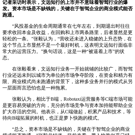
记者采访时表示，文远知行的上市并不意味着智驾行业的爆
发。资本市场是不缺钱的，关键在于智驾企业的商业模式能否
跑通。
“风投基金的生命周期通常在七年左右，到期退出时往往
要求收回本金及收益，在回购和上市两条路里，后者显然是更
轻松的一条。”张毅认为，“营收还未进入稳健的上升态势，在
这个节点上市显然不是一个最好时机，这表明文远知行面临非
常大的运营压力。”换句话说，这是一种“被逼着上市”的状
态。
在张毅看来，文远知行业务一开始就铺的比较广，而智驾
行业还远未到以城市为单位的市场争夺阶段，在资金和精力有
限、商业模式尚未跑通的背景下，这种多业务并行的模式从另
一层面而言恐怕也是一种拖累。
张毅认为，相比于B端，Robotaxi运营服务等C端市场可能
是更容易突破的方向，充分的市场竞争与资本加持能帮助企业
扩大存活的空间。他表示，从C端做起，积累产品和技术，等
待向B端拓展的时机，也正是萝卜快跑的模式。
“总之，资本市场是不缺钱的，关键在于智驾企业的商业