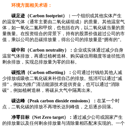
环境方面相关术语：
碳足迹（Carbon footprint）：
一个组织或其他实体产生
的温室气体（通常主要由二氧化碳组成）的质量。其他温室气
体，如一氧化二氮和甲烷，也包括在内，以二氧化碳当量的质
量衡量。在投资组合的背景下，持有的股票价值超过公司的市
值，乘以公司的总碳排放量，得出公司的排放量是“拥有的”。
碳中和（Carbon neutrality）：
企业或实体通过减少自身
温室气体排放，再通过植树造林、购买碳信用额度等途径抵消
剩余排放，实现总排放量为零的目标。
碳抵消（Carbon offsetting）：
公司通过付钱给其他人减
少排放或吸收二氧化碳来补偿自己的排放。抵消可以通过“减
排”，例如为推广清洁能源技术提供资金，也可以通过“消除
碳”，例如植树造林，将碳从大气中隔离出来。
碳达峰（Peak carbon dioxide emissions）：
在某一个时
点，二氧化碳的排放不再增长达到峰值，之后逐步回落。
净零目标（Net Zero target）：
通过减少公司或国家产生
的排放量以及任何剩余排放量与清除量相匹配来实现的。一个