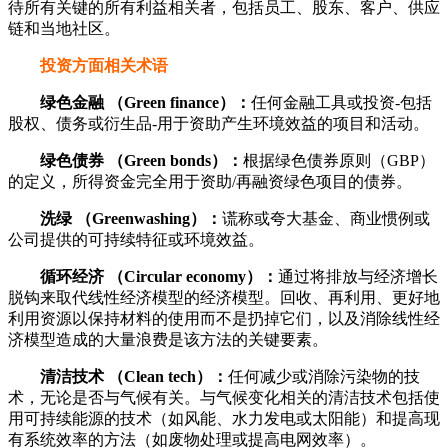
待所有关键的所有利益相关者，包括员工、股东、客户、供应
链和当地社区。
投资方面相关术语
绿色金融 （Green finance）：
任何金融工具或投资-包括
股权、债务或衍生品-用于资助产生环境效益的项目和活动。
绿色债券 （Green bonds）：
根据绿色债券原则（GBP）
的定义，所得资金完全用于资助/再融资绿色项目的债券。
洗绿 （Greenwashing）：
谎称或夸大基金、商业惯例或
公司提供的可持续特征或环境效益。
循环经济 （Circular economy）：
通过将排放与经济增长
脱钩来取代线性经济模型的经济模型。回收、再利用、更好地
利用资源以保持材料的使用而不是扔掉它们，以及消除线性经
济模型造成的大量浪费是该方法的关键要素。
清洁技术 （Clean tech）：
任何减少或消除污染物的技
术，无论是否与气候有关。与气候变化相关的清洁技术包括使
用可持续能源的技术（如风能、水力发电或太阳能）和提高现
有系统效率的方法（如废物处理或提高电网效率）。