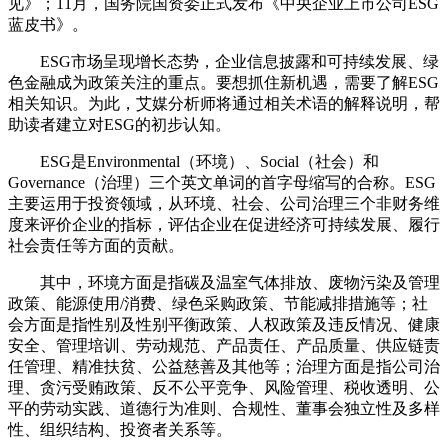
见》；11月，国务院国资委正式发布《中央企业上市公司ESG
蓝皮书》。
ESG市场呈现增长态势，企业信息披露和可持续发展、绿
色金融成为政策关注的重点。要想抓住新机遇，需要了解ESG
相关知识。为此，艾媒分析师将通过相关术语的解释说明，帮
助读者建立对ESG的初步认知。
ESG是Environmental（环境）、Social（社会）和
Governance（治理）三个英文单词的首字母缩写的合称。ESG
主要运用于投资领域，从环境、社会、公司治理三个非财务维
度来评价企业的指标，评估企业在促进经济可持续发展、履行
社会责任等方面的贡献。
其中，环境方面是指碳及温室气体排放、废物污染及管理
政策、能源使用/消费、绿色采购政策、节能减排措施等；社
会方面是指性别及性别平衡政策、人权政策及违反情况、健康
安全、管理培训、劳动规范、产品责任、产品质量、供应链责
任管理、精准扶贫、公益慈善及其他等；治理方面是指公司治
理、贪污受贿政策、反不公平竞争、风险管理、税收透明、公
平的劳动实践、道德行为准则、合规性、董事会独立性及多样
性、组织结构、投资者关系等。