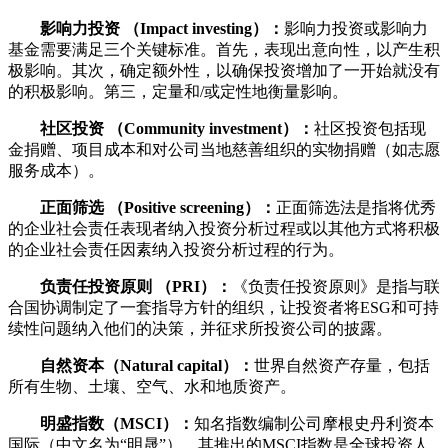
影响力投资 （Impact investing）：
影响力投资或影响力
基金需要满足三个关键标准。首先，表现出意向性，以产生积
极影响。其次，确定额外性，以确保投资增加了一开始就没有
的积极影响。第三，定量和/或定性地衡量影响。
社区投资 （Community investment）：
社区投资包括现
金捐赠、项目成本和对公司当地慈善组织的实物捐赠（如志愿
服务成本）。
正面筛选 （Positive screening）：
正面筛选法是指将优秀
的企业社会责任表现者纳入投资分析过程或以其他方式将积极
的企业社会责任因素纳入投资分析过程的行为。
负责任投资原则 （PRI）：
《负责任投资原则》是指与联
合国协调制定了一套指导方针的组织，让投资者将ESG和可持
续性问题纳入他们的决策，并征求所投资公司的披露。
自然资本（Natural capital）：
世界自然资产存量，包括
所有生物、土壤、空气、水和地质资产。
明盛指数（MSCI）：
知名指数编制公司摩根史丹利资本
国际（中文名为“明晟”），其推出的MSCI指数是全球投资人