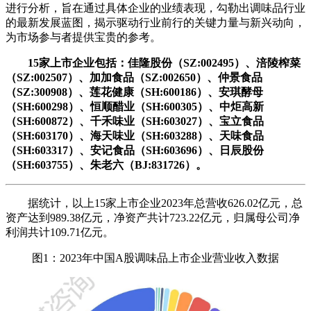
进行分析，旨在通过具体企业的业绩表现，勾勒出调味品行业
的最新发展蓝图，揭示驱动行业前行的关键力量与新兴动向，
为市场参与者提供宝贵的参考。
15家上市企业包括：佳隆股份（SZ:002495）、涪陵榨菜
（SZ:002507）、加加食品（SZ:002650）、仲景食品
（SZ:300908）、莲花健康（SH:600186）、安琪酵母
（SH:600298）、恒顺醋业（SH:600305）、中炬高新
（SH:600872）、千禾味业（SH:603027）、宝立食品
（SH:603170）、海天味业（SH:603288）、天味食品
（SH:603317）、安记食品（SH:603696）、日辰股份
（SH:603755）、朱老六（BJ:831726）。
据统计，以上15家上市企业2023年总营收626.02亿元，总
资产达到989.38亿元，净资产共计723.22亿元，归属母公司净
利润共计109.71亿元。
图1：2023年中国A股调味品上市企业营业收入数据