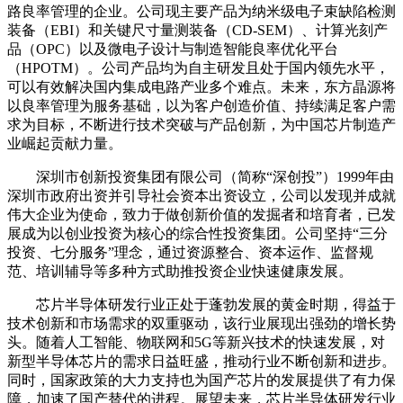
路良率管理的企业。公司现主要产品为纳米级电子束缺陷检测
装备（EBI）和关键尺寸量测装备（CD-SEM）、计算光刻产
品（OPC）以及微电子设计与制造智能良率优化平台
（HPOTM）。公司产品均为自主研发且处于国内领先水平，
可以有效解决国内集成电路产业多个难点。未来，东方晶源将
以良率管理为服务基础，以为客户创造价值、持续满足客户需
求为目标，不断进行技术突破与产品创新，为中国芯片制造产
业崛起贡献力量。
深圳市创新投资集团有限公司（简称“深创投”）1999年由
深圳市政府出资并引导社会资本出资设立，公司以发现并成就
伟大企业为使命，致力于做创新价值的发掘者和培育者，已发
展成为以创业投资为核心的综合性投资集团。公司坚持“三分
投资、七分服务”理念，通过资源整合、资本运作、监督规
范、培训辅导等多种方式助推投资企业快速健康发展。
芯片半导体研发行业正处于蓬勃发展的黄金时期，得益于
技术创新和市场需求的双重驱动，该行业展现出强劲的增长势
头。随着人工智能、物联网和5G等新兴技术的快速发展，对
新型半导体芯片的需求日益旺盛，推动行业不断创新和进步。
同时，国家政策的大力支持也为国产芯片的发展提供了有力保
障，加速了国产替代的进程。展望未来，芯片半导体研发行业