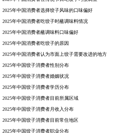
2025年中国消费者选择饺子风味的口味偏好
2025年中国消费者吃饺子时蘸调味料情况
2025年中国消费者蘸调味料口味偏好
2025年中国消费者吃饺子的原因
2025年中国消费者认为市面上饺子需要改进的地方
2025年中国饺子消费者性别分布
2025年中国饺子消费者婚姻状况
2025年中国饺子消费者学历分布
2025年中国饺子消费者目前所属区域
2025年中国饺子消费者月收入分布
2025年中国饺子消费者目前常住地区
2025年中国饺子消费者职业分布