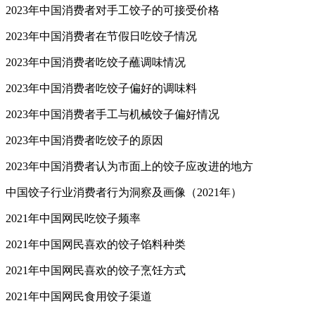
2023年中国消费者对手工饺子的可接受价格
2023年中国消费者在节假日吃饺子情况
2023年中国消费者吃饺子蘸调味情况
2023年中国消费者吃饺子偏好的调味料
2023年中国消费者手工与机械饺子偏好情况
2023年中国消费者吃饺子的原因
2023年中国消费者认为市面上的饺子应改进的地方
中国饺子行业消费者行为洞察及画像（2021年）
2021年中国网民吃饺子频率
2021年中国网民喜欢的饺子馅料种类
2021年中国网民喜欢的饺子烹饪方式
2021年中国网民食用饺子渠道