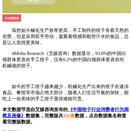
虽然如今械化生产效率更高，手工制作的饺子有着天然的
劣势，但是采用双手劳动，凝聚着情感和勤劳汗水的食品，总
是让人觉得更美味。
iiMedia Research（艾媒咨询）数据显示，93.8%的中国白
领群体更喜欢手工饺子，仅有6.2%的中国白领群体更喜欢吃
机械做的饺子。
如今的手工饺子越来越少，机械化生产出来的饺子在速冻
食品、餐馆等市场占绝大部分，随着人们生活节奏的加快，能
吃上一份美味的手工饺子显得难能可贵。
本文数据节选自艾媒咨询发布的
《中国饺子行业消费者行为洞
察及画像》
数据集，完整版共
142条
数据，点击数据集名称查
看完整版数据。