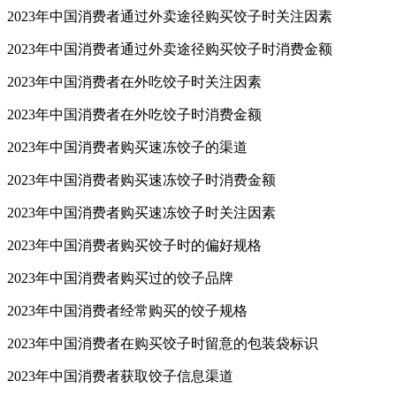
2023年中国消费者通过外卖途径购买饺子时关注因素
2023年中国消费者通过外卖途径购买饺子时消费金额
2023年中国消费者在外吃饺子时关注因素
2023年中国消费者在外吃饺子时消费金额
2023年中国消费者购买速冻饺子的渠道
2023年中国消费者购买速冻饺子时消费金额
2023年中国消费者购买速冻饺子时关注因素
2023年中国消费者购买饺子时的偏好规格
2023年中国消费者购买过的饺子品牌
2023年中国消费者经常购买的饺子规格
2023年中国消费者在购买饺子时留意的包装袋标识
2023年中国消费者获取饺子信息渠道