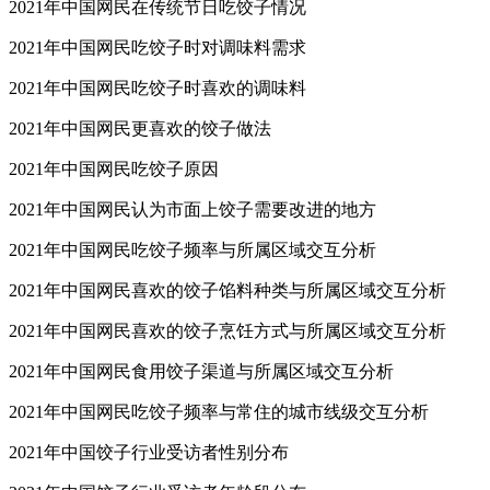
2021年中国网民在传统节日吃饺子情况
2021年中国网民吃饺子时对调味料需求
2021年中国网民吃饺子时喜欢的调味料
2021年中国网民更喜欢的饺子做法
2021年中国网民吃饺子原因
2021年中国网民认为市面上饺子需要改进的地方
2021年中国网民吃饺子频率与所属区域交互分析
2021年中国网民喜欢的饺子馅料种类与所属区域交互分析
2021年中国网民喜欢的饺子烹饪方式与所属区域交互分析
2021年中国网民食用饺子渠道与所属区域交互分析
2021年中国网民吃饺子频率与常住的城市线级交互分析
2021年中国饺子行业受访者性别分布