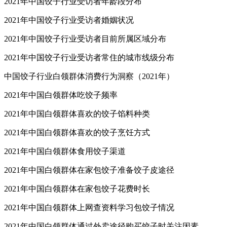
2021年中国饺子行业受访者年龄段分布
2021年中国饺子行业受访者婚姻状况
2021年中国饺子行业受访者目前所属区域分布
2021年中国饺子行业受访者常住的城市线级分布
中国饺子行业白领群体消费行为洞察（2021年）
2021年中国白领群体吃饺子频率
2021年中国白领群体喜欢的饺子馅料种类
2021年中国白领群体喜欢的饺子烹饪方式
2021年中国白领群体食用饺子渠道
2021年中国白领群体在家包饺子准备饺子皮途径
2021年中国白领群体在家包饺子花费时长
2021年中国白领群体上网查资料学习包饺子情况
2021年中国白领群体通过外卖途径购买饺子时关注因素