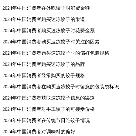
2024年中国消费者在外吃饺子时消费金额
2024年中国消费者购买速冻饺子的渠道
2024年中国消费者购买速冻饺子时花费金额
2024年中国消费者购买速冻饺子时关注的因素
2024年中国消费者购买速冻饺子时的偏好包装规格
2024年中国消费者购买速冻饺子的品牌
2024年中国消费者经常购买的饺子规格
2024年中国消费者在购买速冻饺子时留意的包装袋标识
2024年中国消费者获取速冻饺子信息的渠道
2024年中国消费者对手工饺子的可接受价格
2024年中国消费者在传统节日吃饺子情况
2024年中国消费者对调味料的偏好