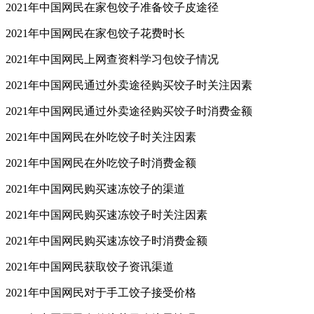
2021年中国网民在家包饺子准备饺子皮途径
2021年中国网民在家包饺子花费时长
2021年中国网民上网查资料学习包饺子情况
2021年中国网民通过外卖途径购买饺子时关注因素
2021年中国网民通过外卖途径购买饺子时消费金额
2021年中国网民在外吃饺子时关注因素
2021年中国网民在外吃饺子时消费金额
2021年中国网民购买速冻饺子的渠道
2021年中国网民购买速冻饺子时关注因素
2021年中国网民购买速冻饺子时消费金额
2021年中国网民获取饺子资讯渠道
2021年中国网民对于手工饺子接受价格