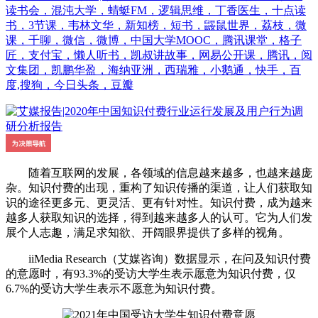
读书会，混沌大学，蜻蜓FM，逻辑思维，丁香医生，十点读
书，3节课，韦林文华，新知榜，短书，鼹鼠世界，荔枝，微
课，千聊，微信，微博，中国大学MOOC，腾讯课堂，格子
匠，支付宝，懒人听书，凯叔讲故事，网易公开课，腾讯，阅
文集团，凯鹏华盈，海纳亚洲，西瑞雅，小鹅通，快手，百
度,搜狗，今日头条，豆瓣
随着互联网的发展，各领域的信息越来越多，也越来越庞
杂。知识付费的出现，重构了知识传播的渠道，让人们获取知
识的途径更多元、更灵活、更有针对性。知识付费，成为越来
越多人获取知识的选择，得到越来越多人的认可。它为人们发
展个人志趣，满足求知欲、开阔眼界提供了多样的视角。
iiMedia Research（艾媒咨询）数据显示，在问及知识付费
的意愿时，有93.3%的受访大学生表示愿意为知识付费，仅
6.7%的受访大学生表示不愿意为知识付费。