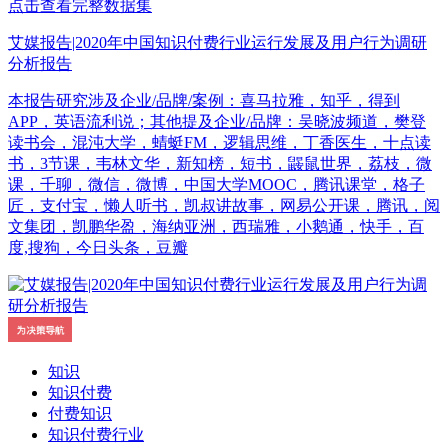
点击查看完整数据集
艾媒报告|2020年中国知识付费行业运行发展及用户行为调研
分析报告
本报告研究涉及企业/品牌/案例：喜马拉雅，知乎，得到
APP，英语流利说；其他提及企业/品牌：吴晓波频道，樊登
读书会，混沌大学，蜻蜓FM，逻辑思维，丁香医生，十点读
书，3节课，韦林文华，新知榜，短书，鼹鼠世界，荔枝，微
课，千聊，微信，微博，中国大学MOOC，腾讯课堂，格子
匠，支付宝，懒人听书，凯叔讲故事，网易公开课，腾讯，阅
文集团，凯鹏华盈，海纳亚洲，西瑞雅，小鹅通，快手，百
度,搜狗，今日头条，豆瓣
知识
知识付费
付费知识
知识付费行业