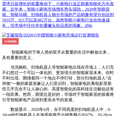
需求日益增长的双重推动下，小家电行业正朝着智能化方向发
展。近年来，智能小家电市场增长势头强劲，2020年智能音
箱、智能马桶、扫地机器人细分市场的产品销量有望分别达到
5910万、821万以及882万台。虽然智能小家电行业在快速成
长，但市场中往往存在重噱头轻品质的现象。iiMe
智能家电对于将人类的双手从繁重的生活中解放出来，
具有重要的意义。
当洗碗机、扫地机器人等智能家电出现在市场上，人们无
不幻想过一个可以一体化的、更加强大的智能家居未来。但时
不时出现、围绕着同一个地点不停打转，部分扫地机器人“吉
祥物”一般的家庭形象让人们意识到，智能家电距离电影里那
些几乎完全不让人操心的、高度智能化的高科技生活貌似还有
一段距离。然而，期望总是好的，市场对于智能家居的探索将
引导智能家电产品得到更高水平的发展。
数据显示，2020年4月，在不同高度的扫地机器人中，0-
10cm的扫地机器人在淘系电商平台销售额占比67%，10-20cm