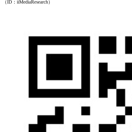
（ID：iiMediaResearch）