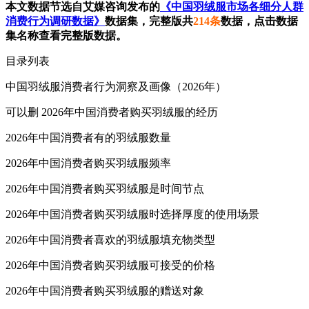
本文数据节选自艾媒咨询发布的
《中国羽绒服市场各细分人群
消费行为调研数据》
数据集，完整版共
214条
数据，点击数据
集名称查看完整版数据。
目录列表
中国羽绒服消费者行为洞察及画像（2026年）
可以删 2026年中国消费者购买羽绒服的经历
2026年中国消费者有的羽绒服数量
2026年中国消费者购买羽绒服频率
2026年中国消费者购买羽绒服是时间节点
2026年中国消费者购买羽绒服时选择厚度的使用场景
2026年中国消费者喜欢的羽绒服填充物类型
2026年中国消费者购买羽绒服可接受的价格
2026年中国消费者购买羽绒服的赠送对象