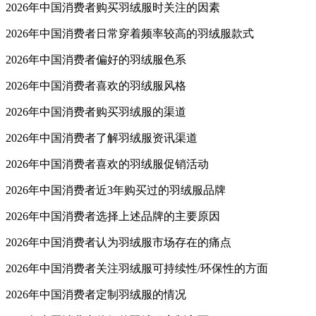
2026年中国消费者购买羽绒服时关注的因素
2026年中国消费者日常穿着频率较高的羽绒服款式
2026年中国消费者偏好的羽绒服色系
2026年中国消费者喜欢的羽绒服风格
2026年中国消费者购买羽绒服的渠道
2026年中国消费者了解羽绒服资讯渠道
2026年中国消费者喜欢的羽绒服促销活动
2026年中国消费者近3年购买过的羽绒服品牌
2026年中国消费者选择上述品牌的主要原因
2026年中国消费者认为羽绒服市场存在的痛点
2026年中国消费者关注羽绒服可持续性/环保性的方面
2026年中国消费者定制羽绒服的情况