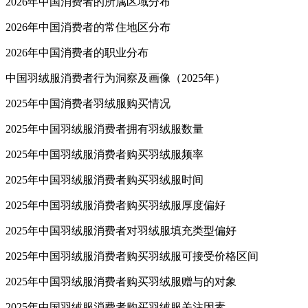
2026年中国消费者的所属区域分布
2026年中国消费者的常住地区分布
2026年中国消费者的职业分布
中国羽绒服消费者行为洞察及画像（2025年）
2025年中国消费者羽绒服购买情况
2025年中国羽绒服消费者拥有羽绒服数量
2025年中国羽绒服消费者购买羽绒服频率
2025年中国羽绒服消费者购买羽绒服时间
2025年中国羽绒服消费者购买羽绒服厚度偏好
2025年中国羽绒服消费者对羽绒服填充类型偏好
2025年中国羽绒服消费者购买羽绒服可接受价格区间
2025年中国羽绒服消费者购买羽绒服赠与的对象
2025年中国羽绒服消费者购买羽绒服关注因素