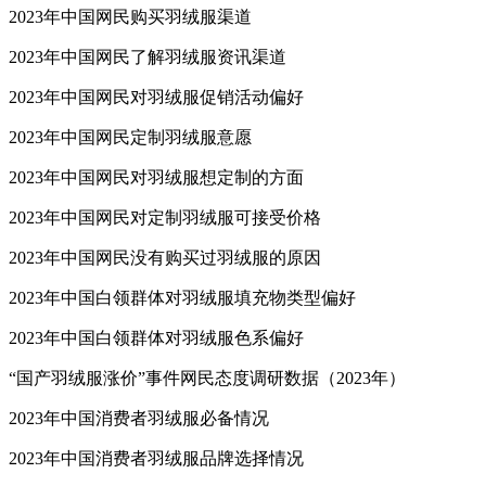
2023年中国网民购买羽绒服渠道
2023年中国网民了解羽绒服资讯渠道
2023年中国网民对羽绒服促销活动偏好
2023年中国网民定制羽绒服意愿
2023年中国网民对羽绒服想定制的方面
2023年中国网民对定制羽绒服可接受价格
2023年中国网民没有购买过羽绒服的原因
2023年中国白领群体对羽绒服填充物类型偏好
2023年中国白领群体对羽绒服色系偏好
“国产羽绒服涨价”事件网民态度调研数据（2023年）
2023年中国消费者羽绒服必备情况
2023年中国消费者羽绒服品牌选择情况