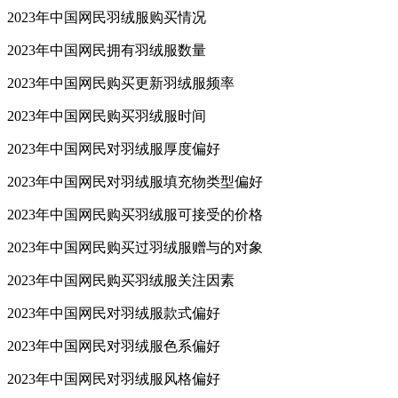
2023年中国网民羽绒服购买情况
2023年中国网民拥有羽绒服数量
2023年中国网民购买更新羽绒服频率
2023年中国网民购买羽绒服时间
2023年中国网民对羽绒服厚度偏好
2023年中国网民对羽绒服填充物类型偏好
2023年中国网民购买羽绒服可接受的价格
2023年中国网民购买过羽绒服赠与的对象
2023年中国网民购买羽绒服关注因素
2023年中国网民对羽绒服款式偏好
2023年中国网民对羽绒服色系偏好
2023年中国网民对羽绒服风格偏好