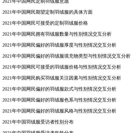
2021年中国网民定制羽绒服意愿
2021年中国网民期望定制羽绒服的具体方面
2021年中国网民可接受的定制羽绒服价格
2021年中国网民拥有羽绒服数量与性别情况交互分析
2021年中国网民偏好的羽绒服厚度与性别情况交互分析
2021年中国网民偏好的羽绒服填充物类型与性别情况交互分析
2021年中国网民可接受的羽绒服价格与性别情况交互分析
2021年中国网民购买羽绒服关注因素与性别情况交互分析
2021年中国网民偏好的羽绒服款式与性别情况交互分析
2021年中国网民偏好的羽绒服色系与性别情况交互分析
2021年中国网民偏好的羽绒服风格与性别情况交互分析
2021年中国羽绒服受访者性别分布
2021年中国羽绒服受访者年龄分布