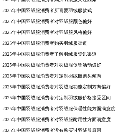
2025年中国羽绒服消费者所喜爱羽绒服款式
2025年中国羽绒服消费者对羽绒服颜色偏好
2025年中国羽绒服消费者对羽绒服风格偏好
2025年中国羽绒服消费者购买羽绒服渠道
2025年中国羽绒服消费者了解羽绒服资讯渠道
2025年中国羽绒服消费者对羽绒服促销活动偏好
2025年中国羽绒服消费者对定制羽绒服购买倾向
2025年中国羽绒服消费者对羽绒服功能定制方向偏好
2025年中国羽绒服消费者对定制羽绒服价格接受区间
2025年中国羽绒服消费者对羽绒服保暖性能方面满意度
2025年中国羽绒服消费者对羽绒服耐用性方面满意度
2025年中国羽绒服消费者没有购买过羽绒服原因