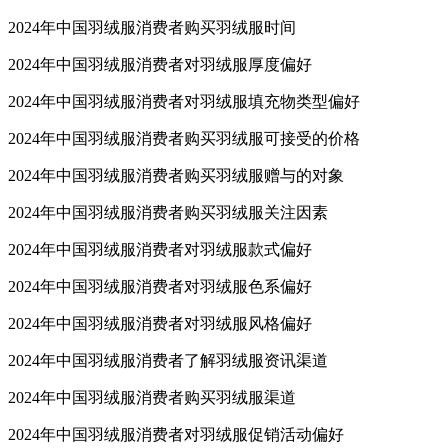
2024年中国羽绒服消费者购买羽绒服时间
2024年中国羽绒服消费者对羽绒服厚度偏好
2024年中国羽绒服消费者对羽绒服填充物类型偏好
2024年中国羽绒服消费者购买羽绒服可接受的价格
2024年中国羽绒服消费者购买羽绒服赠与的对象
2024年中国羽绒服消费者购买羽绒服关注因素
2024年中国羽绒服消费者对羽绒服款式偏好
2024年中国羽绒服消费者对羽绒服色系偏好
2024年中国羽绒服消费者对羽绒服风格偏好
2024年中国羽绒服消费者了解羽绒服资讯渠道
2024年中国羽绒服消费者购买羽绒服渠道
2024年中国羽绒服消费者对羽绒服促销活动偏好