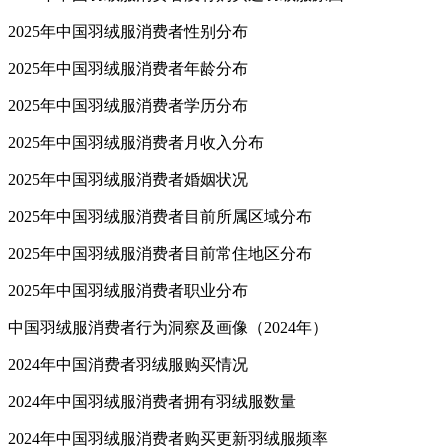
2025年中国羽绒服消费者性别分布
2025年中国羽绒服消费者年龄分布
2025年中国羽绒服消费者学历分布
2025年中国羽绒服消费者月收入分布
2025年中国羽绒服消费者婚姻状况
2025年中国羽绒服消费者目前所属区域分布
2025年中国羽绒服消费者目前常住地区分布
2025年中国羽绒服消费者职业分布
中国羽绒服消费者行为洞察及画像（2024年）
2024年中国消费者羽绒服购买情况
2024年中国羽绒服消费者拥有羽绒服数量
2024年中国羽绒服消费者购买更新羽绒服频率