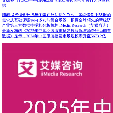
艾媒咨询 | 2025年中国羽绒服市场发展状况与消费行为调查数
据
随着消费理念升级与冬季户外活动的兴起，消费者对羽绒服的
需求从基础保暖转向多功能复合场景。根据全球领先的新经济
产业第三方数据挖掘和分析机构iiMedia Research（艾媒咨询）
最新发布的《2025年中国羽绒服市场发展状况与消费行为调查
数据》显示，2024年中国服装批发市场规模攀升至5673.2亿