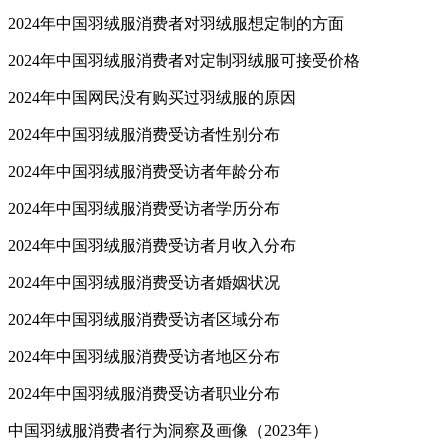
2024年中国羽绒服消费者对羽绒服想定制的方面
2024年中国羽绒服消费者对定制羽绒服可接受价格
2024年中国网民没有购买过羽绒服的原因
2024年中国羽绒服消费受访者性别分布
2024年中国羽绒服消费受访者年龄分布
2024年中国羽绒服消费受访者学历分布
2024年中国羽绒服消费受访者月收入分布
2024年中国羽绒服消费受访者婚姻状况
2024年中国羽绒服消费受访者区域分布
2024年中国羽绒服消费受访者地区分布
2024年中国羽绒服消费受访者职业分布
中国羽绒服消费者行为洞察及画像（2023年）