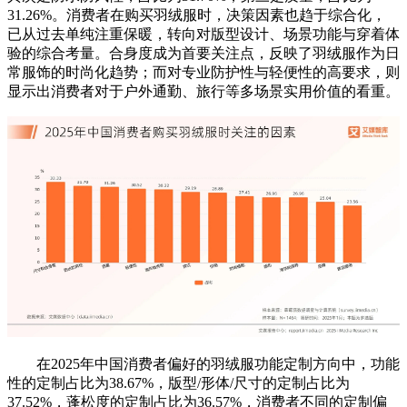
31.26%。消费者在购买羽绒服时，决策因素也趋于综合化，
已从过去单纯注重保暖，转向对版型设计、场景功能与穿着体
验的综合考量。合身度成为首要关注点，反映了羽绒服作为日
常服饰的时尚化趋势；而对专业防护性与轻便性的高要求，则
显示出消费者对于户外通勤、旅行等多场景实用价值的看重。
在2025年中国消费者偏好的羽绒服功能定制方向中，功能
性的定制占比为38.67%，版型/形体/尺寸的定制占比为
37.52%，蓬松度的定制占比为36.57%，消费者不同的定制偏