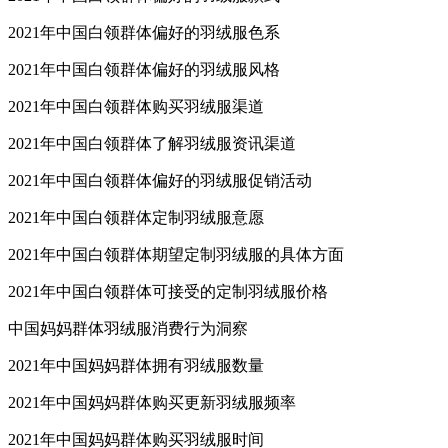
2021年中国白领群体偏好的羽绒服色系
2021年中国白领群体偏好的羽绒服风格
2021年中国白领群体购买羽绒服渠道
2021年中国白领群体了解羽绒服资讯渠道
2021年中国白领群体偏好的羽绒服促销活动
2021年中国白领群体定制羽绒服意愿
2021年中国白领群体期望定制羽绒服的具体方面
2021年中国白领群体可接受的定制羽绒服价格
中国妈妈群体羽绒服消费行为洞察
2021年中国妈妈群体拥有羽绒服数量
2021年中国妈妈群体购买更新羽绒服频率
2021年中国妈妈群体购买羽绒服时间