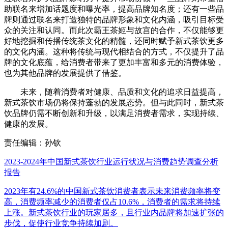
助联名来增加话题度和曝光率，提高品牌知名度；还有一些品
牌则通过联名来打造独特的品牌形象和文化内涵，吸引目标受
众的关注和认同。而此次霸王茶姬与故宫的合作，不仅能够更
好地挖掘和传播传统茶文化的精髓，还同时赋予新式茶饮更多
的文化内涵。这种将传统与现代相结合的方式，不仅提升了品
牌的文化底蕴，给消费者带来了更加丰富和多元的消费体验，
也为其他品牌的发展提供了借鉴。
未来，随着消费者对健康、品质和文化的追求日益提高，
新式茶饮市场仍将保持蓬勃的发展态势。但与此同时，新式茶
饮品牌仍需不断创新和升级，以满足消费者需求，实现持续、
健康的发展。
责任编辑：孙钦
2023-2024年中国新式茶饮行业运行状况与消费趋势调查分析
报告
2023年有24.6%的中国新式茶饮消费者表示未来消费频率将变
高，消费频率减少的消费者仅占10.6%，消费者的需求将持续
上涨。新式茶饮行业的玩家居多，且行业内品牌将加速扩张的
步伐，促使行业竞争持续加剧。