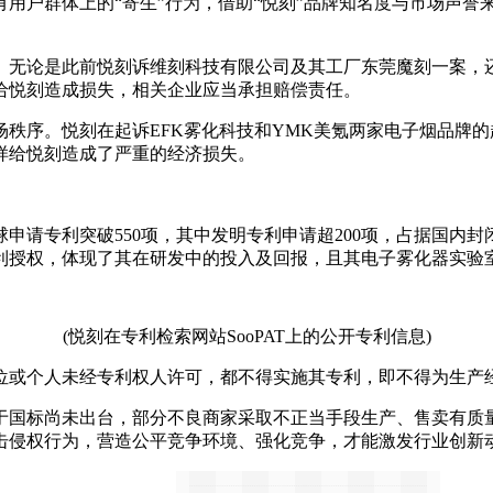
户群体上的“寄生”行为，借助“悦刻”品牌知名度与市场声誉
无论是此前悦刻诉维刻科技有限公司及其工厂东莞魔刻一案，还
给悦刻造成损失，相关企业应当承担赔偿责任。
序。悦刻在起诉EFK雾化科技和YMK美氪两家电子烟品牌的
样给悦刻造成了严重的经济损失。
请专利突破550项，其中发明专利申请超200项，占据国内封
专利授权，体现了其在研发中的投入及回报，且其电子雾化器实验
(悦刻在专利检索网站SooPAT上的公开专利信息)
或个人未经专利权人许可，都不得实施其专利，即不得为生产经
国标尚未出台，部分不良商家采取不正当手段生产、售卖有质量
击侵权行为，营造公平竞争环境、强化竞争，才能激发行业创新