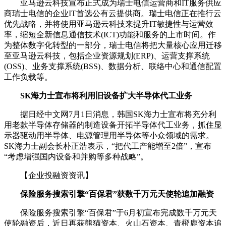
亚马逊云科技宣布正式成为瑞士电信运营商和IT服务供应
商瑞士电信的企业IT首选公有云提供商。瑞士电信正在推行云
优先战略，并将使用亚马逊云科技来提升IT敏捷性与运营效
率，缩短全新信息通信技术(ICT)功能和服务的上市时间。作
为整体数字化转型的一部分，瑞士电信将把大量核心应用迁移
至亚马逊云科技，包括企业资源规划(ERP)、运营支撑系统
(OSS)、业务支撑系统(BSS)、数据分析、联络中心和通信配置
工作负载等。
SK海力士宣布将利用旧设备扩大半导体代工业务
据日经中文网7月1日消息，韩国SK海力士宣布将充分利
用老款半导体存储器的制造设备开拓半导体代工业务，抓住显
示器驱动用半导体、电源管理用半导体等小众领域的需求。
SK海力士副会长朴正浩表示，“把代工产能增至2倍”，宣布
“考虑增强国内设备和并购等多种战略”。
【企业投融资资讯】
保险服务搜索引擎“百保君”获数千万元天使轮追加融资
保险服务搜索引擎“百保君”于6月初宣布完成数千万元天
使轮融资后，近日再获熊猫资本、火山石资本、青橙鹿资本追