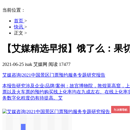
当前位置：
首页
>
快讯
>
正文
>
【艾媒精选早报】饿了么：果切
2021-06-25
isak
艾媒网
阅读 17477
艾媒咨询|2021中国景区门票预约服务专题研究报告
本报告研究涉及企业/品牌/案例：故宫博物院，敦煌莫高窟，上海迪士尼度
票以及火车票的预约购买线上化率均在九成左右。在线上化率实
务数字化程度仍有待提高。艾