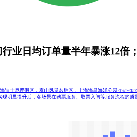
行业日均订单量半年暴涨12倍；
假区，泰山风景名胜区，上海海昌海洋公园<br/><br/>iiMed
现明显提升后，各场景在购票服务、取票入闸等服务流程的质量把