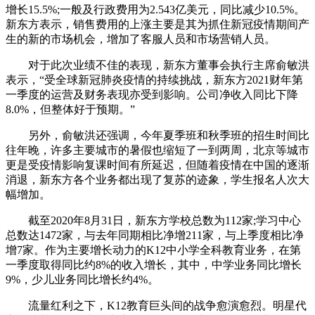
增长15.5%;一般及行政费用为2.543亿美元，同比减少10.5%。
新东方表示，销售费用的上涨主要是其为抓住新冠疫情期间产
生的新的市场机会，增加了客服人员和市场营销人员。
对于此次业绩不佳的表现，新东方董事会执行主席俞敏洪
表示，“受全球新冠肺炎疫情的持续挑战，新东方2021财年第
一季度的运营及财务表现亦受到影响。公司净收入同比下降
8.0%，但整体好于预期。”
另外，俞敏洪还强调，今年夏季班和秋季班的招生时间比
往年晚，许多主要城市的暑假也缩短了一到两周，北京等城市
更是受疫情影响复课时间有所延迟，但随着疫情在中国的逐渐
消退，新东方各个业务都出现了复苏的迹象，学生报名人次大
幅增加。
截至2020年8月31日，新东方学校总数为112家;学习中心
总数达1472家，与去年同期相比净增211家，与上季度相比净
增7家。作为主要增长动力的K12中小学全科教育业务，在第
一季度取得同比约8%的收入增长，其中，中学业务同比增长
9%，少儿业务同比增长约4%。
流量红利之下，K12教育巨头间的战争愈演愈烈。明星代