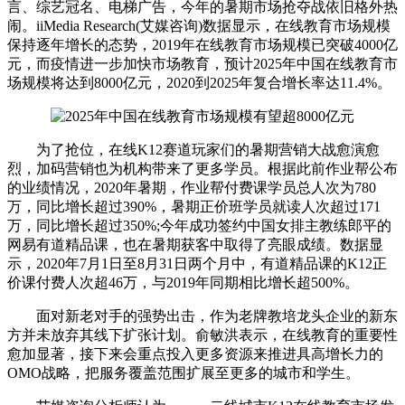
言、综艺冠名、电梯广告，今年的暑期市场抢夺战依旧格外热
闹。iiMedia Research(艾媒咨询)数据显示，在线教育市场规模
保持逐年增长的态势，2019年在线教育市场规模已突破4000亿
元，而疫情进一步加快市场教育，预计2025年中国在线教育市
场规模将达到8000亿元，2020到2025年复合增长率达11.4%。
为了抢位，在线K12赛道玩家们的暑期营销大战愈演愈
烈，加码营销也为机构带来了更多学员。根据此前作业帮公布
的业绩情况，2020年暑期，作业帮付费课学员总人次为780
万，同比增长超过390%，暑期正价班学员就读人次超过171
万，同比增长超过350%;今年成功签约中国女排主教练郎平的
网易有道精品课，也在暑期获客中取得了亮眼成绩。数据显
示，2020年7月1日至8月31日两个月中，有道精品课的K12正
价课付费人次超46万，与2019年同期相比增长超500%。
面对新老对手的强势出击，作为老牌教培龙头企业的新东
方并未放弃其线下扩张计划。俞敏洪表示，在线教育的重要性
愈加显著，接下来会重点投入更多资源来推进具高增长力的
OMO战略，把服务覆盖范围扩展至更多的城市和学生。