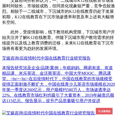
艾媒咨询分析师认为，一、二线城市K12在线教育市场发
展时间较长，市场较成熟，但同质化现象较严重，竞争也较激
烈。相较于一二线城市，下沉城市的K12在线教育仍处于发展
初期，K12在线教育在下沉市场渗透率和普及率上还有大幅增
长空间。
此外，受疫情影响，线下教培机构受限，下沉城市用户开
始关注并了解K12在线教育。伴随下沉城市用户教培需求的持
续提升以及线上教育消费的迁移，未来K12在线教育在下沉市
场将有着更为趋好的发展环境。
艾媒咨询|后疫情时代中国在线教育行业研究报告
本报告研究涉及企业/品牌/案例：年糕妈妈、网易有道、有道
精品课、米乐英语、金沃斯英语、中国大学MOOC、腾讯课
堂。<br/><br/>在后疫情时代下，中国在线教育的市场规模受
疫情正面刺激不断扩大，中国在线青少儿英语市场规模在2020
年第一季度达260亿元，用户规模约580万人，市场渗透率达
22%。在线教育市场红利也吸引了大量资本，2019年融资总额
达115亿元。报告显示，提升产品质量吸引用户并促进