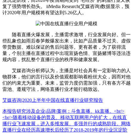
业沉淀阶段，而2020年疫情期间受到“宅经济”的刺激行业又恢
复了强势增长劲头。 iiMedia Research(艾媒咨询)数据显示，预
计2020年用户规模将有望达到5.26亿人。
随着直播火爆发展，主播需求激增，行业发展向好。但一
些乱象也如雨后春笋般爆发出来，比如产品质量不过关、虚假
带货数据、难以保证的售后问题等。更有甚者，为了获得流
量，个别主播在直播过程中出现宣扬色情、宣扬赌博等违法违
规内容，扰乱整个直播行业的秩序和健康发展。
艾媒咨询分析师认为，主播是对社会具有一定影响力的人
物群体，他们的言行以及价值观都影响着粉丝大众，因而对他
们的约束尤为重要。未来，监管力度仍需加强，只有各方不越
雷池、遵规守法，网络直播行业才能行稳致远。
艾媒咨询|2020上半年中国在线直播行业研究报告
本报告研究涉及企业/品牌/案例：斗鱼直播、kk直播。<br/>
<br/>随着移动设备的普及、移动互联网用户的扩大，在线直
播行业飞速发展，进入多维发展、多强并行的成熟阶段。网络
直播行业在经历高速增长后经历了2018-2019年的行业沉淀阶