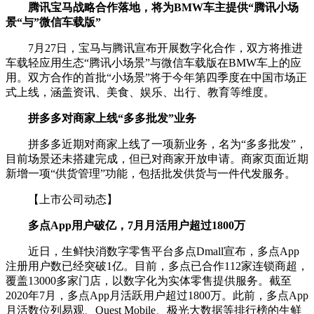
腾讯宝马战略合作落地，将为BMW车主提供“腾讯小场
景“与”微信车载版”
7月27日，宝马与腾讯宣布开展数字化合作，双方将推进
车载轻应用生态“腾讯小场景”与微信车载版在BMW车上的应
用。双方合作的首批“小场景”将于今年第四季度在中国市场正
式上线，涵盖资讯、美食、娱乐、出行、教育等维度。
拼多多对商家上线“多多批发”业务
拼多多近期对商家上线了一项新业务，名为“多多批发”，
目前场景还未搭建完成，但已对商家开放申请。商家页面近期
新增一项“供货管理”功能，包括批发供货与一件代发服务。
【上市公司动态】
多点App用户破亿，7月月活用户超过1800万
近日，生鲜快消数字零售平台多点Dmall宣布，多点App
注册用户数已经突破1亿。目前，多点已合作112家连锁商超，
覆盖13000多家门店，以数字化为实体零售提供服务。截至
2020年7月，多点App月活跃用户超过1800万。此前，多点App
月活数位列易观、Quest Mobile、极光大数据等排行榜的生鲜