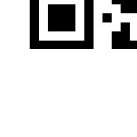
艾媒咨询公众号
集团官网
艾媒智库
媒体关注
中华人民共和国增值电信经营许可证编号：粤B2-20110424
|