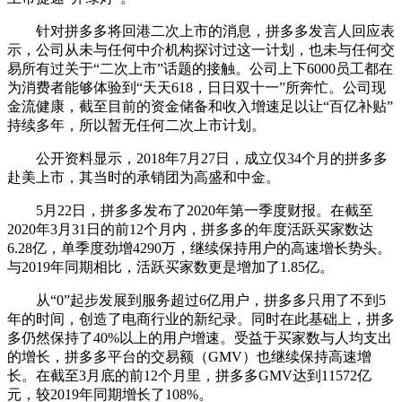
针对拼多多将回港二次上市的消息，拼多多发言人回应表
示，公司从未与任何中介机构探讨过这一计划，也未与任何交
易所有过关于“二次上市”话题的接触。公司上下6000员工都在
为消费者能够体验到“天天618，日日双十一”所奔忙。公司现
金流健康，截至目前的资金储备和收入增速足以让“百亿补贴”
持续多年，所以暂无任何二次上市计划。
公开资料显示，2018年7月27日，成立仅34个月的拼多多
赴美上市，其当时的承销团为高盛和中金。
5月22日，拼多多发布了2020年第一季度财报。在截至
2020年3月31日的前12个月内，拼多多的年度活跃买家数达
6.28亿，单季度劲增4290万，继续保持用户的高速增长势头。
与2019年同期相比，活跃买家数更是增加了1.85亿。
从“0”起步发展到服务超过6亿用户，拼多多只用了不到5
年的时间，创造了电商行业的新纪录。同时在此基础上，拼多
多仍然保持了40%以上的用户增速。受益于买家数与人均支出
的增长，拼多多平台的交易额（GMV）也继续保持高速增
长。在截至3月底的前12个月里，拼多多GMV达到11572亿
元，较2019年同期增长了108%。