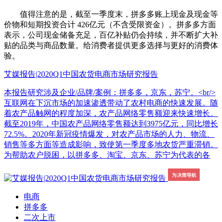
值得注意的是，截至一季度末，拼多多账上现金及现金等
价物和短期投资合计 426亿元（不含受限资金）。拼多多方面
表示，公司现金储备充足，百亿补贴仍会持续，并不断扩大补
贴的品类与商品数量。给消费者提供更多选择与更好的消费体
验。
艾媒报告|2020Q1中国农货电商市场研究报告
本报告研究涉及企业/品牌/案例：拼多多，京东，苏宁。<br/>
互联网在下沉市场的加速渗透带动了农村电商的快速发展。随
着农产品触网的程度加深，农产品网络零售额迎来快速增长。
截至2019年，中国农产品网络零售额达到3975亿元，同比增长
72.5%。2020年新冠疫情爆发，对农产品市场的人力、物流、
销售等多方面等造成影响，致使第一季度多地农货严重滞销。
为帮助农户脱困，以拼多多、淘宝、京东、苏宁为代表的各
电商
拼多多
二次上市