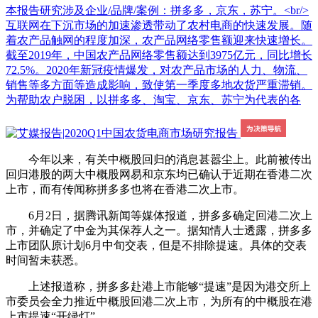
本报告研究涉及企业/品牌/案例：拼多多，京东，苏宁。<br/>
互联网在下沉市场的加速渗透带动了农村电商的快速发展。随
着农产品触网的程度加深，农产品网络零售额迎来快速增长。
截至2019年，中国农产品网络零售额达到3975亿元，同比增长
72.5%。2020年新冠疫情爆发，对农产品市场的人力、物流、
销售等多方面等造成影响，致使第一季度多地农货严重滞销。
为帮助农户脱困，以拼多多、淘宝、京东、苏宁为代表的各
今年以来，有关中概股回归的消息甚嚣尘上。此前被传出
回归港股的两大中概股网易和京东均已确认于近期在香港二次
上市，而有传闻称拼多多也将在香港二次上市。
6月2日，据腾讯新闻等媒体报道，拼多多确定回港二次上
市，并确定了中金为其保荐人之一。据知情人士透露，拼多多
上市团队原计划6月中旬交表，但是不排除提速。具体的交表
时间暂未获悉。
上述报道称，拼多多赴港上市能够“提速”是因为港交所上
市委员会全力推近中概股回港二次上市，为所有的中概股在港
上市提速“开绿灯”。