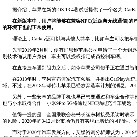
据介绍，苹果在新的iOS 13.4测试版提供了一个名为“CarKey”
在新版本中，用户将能够在兼容NFC(近距离无线通信)的
的环境下也能正常使用。
理论上，Carkey还可以与其他人共享，比如车主可以把车
先前2019年2月时，便有消息称苹果公司申请了一个无钥匙
别技术确认用户身份，车主可以授权指定成员控制车辆。
在直接造车遇到阻力之后，如今苹果公司似乎正在通过智能
在2013年时，苹果宣布进军汽车领域，并推出CarPlay
域。不过，在2018年却传出苹果已经放弃造车计划的消息。2
另外，一些安卓的品牌手机也早已想要通过和车企合作等形式起
也与小米取得合作，小米9Pro 5G将通过NFC功能充当车钥匙
值得一提的是，全国乘联会秘书长崔东树接受采访时表示，“1
的风险，2020年的3-12月份市场仍具有实现正增长的可能
而对于2020年汽车发展方向，艾媒咨询分析师认为，2019