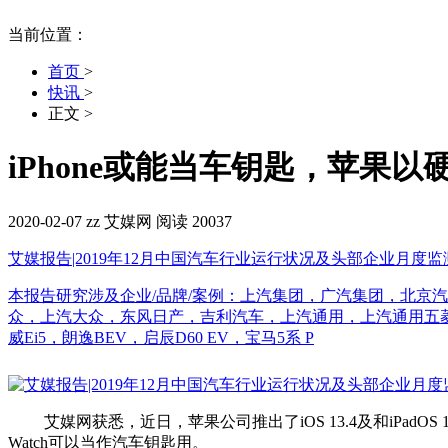
当前位置：
首页
>
快讯
>
正文
>
iPhone或能当车钥匙，苹果
2020-02-07
zz
艾媒网
阅读 20037
艾媒报告|2019年12月中国汽车行业运行状况及头部企业月度
本报告研究涉及企业/品牌/案例：上汽集团，广汽集团，北京
众，上汽大众，东风日产，吉利汽车，上汽通用，上汽通用五菱，长
威Ei5，朗逸BEV，启辰D60 EV，宝马5系 P
艾媒网获悉，近日，苹果公司推出了iOS 13.4及和iPadOS 
Watch可以当作汽车钥匙用。