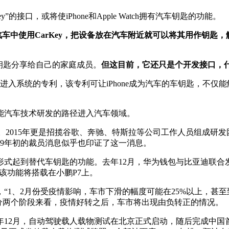
的接口，或将使iPhone和Apple Watch拥有汽车钥匙的功能。
汽车中使用CarKey，把设备放在汽车附近就可以将其用作钥匙
钥匙分享给自己的家庭成员。
但这目前，它还只是个开发接口，
进入系统的专利，该专利可让iPhone成为汽车的车钥匙，不仅
汽车技术研发的路径进入汽车领域。
系统。2015年更是招揽谷歌、奔驰、特斯拉等公司工作人员组成研
019年初的裁员消息似乎也印证了这一消息。
到替代车钥匙的功能。去年12月，华为钱包与比亚迪联合发布
，该功能将搭载在小鹏P7上。
、2月份受疫情影响，车市下滑的幅度可能在25%以上，甚至到
性。分两个阶段来看，疫情好转之后，车市将出现由负转正的情况。
年12月，自动驾驶载人载物测试在北京正式启动，随后完成中国首