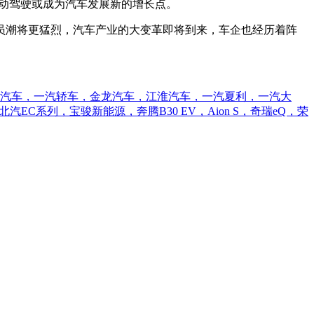
自动驾驶或成为汽车发展新的增长点。
员潮将更猛烈，汽车产业的大变革即将到来，车企也经历着阵
铃汽车，一汽轿车，金龙汽车，江淮汽车，一汽夏利，一汽大
系列，宝骏新能源，奔腾B30 EV，Aion S，奇瑞eQ，荣